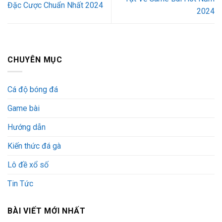
Đặc Cược Chuẩn Nhất 2024
2024
CHUYÊN MỤC
Cá độ bóng đá
Game bài
Hướng dẫn
Kiến thức đá gà
Lô đề xổ số
Tin Tức
BÀI VIẾT MỚI NHẤT