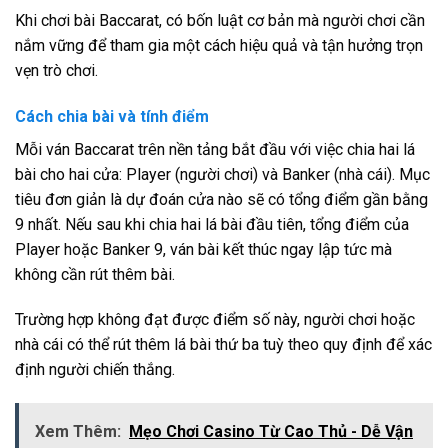
Khi chơi bài Baccarat, có bốn luật cơ bản mà người chơi cần
nắm vững để tham gia một cách hiệu quả và tận hưởng trọn
vẹn trò chơi.
Cách chia bài và tính điểm
Mỗi ván Baccarat trên nền tảng bắt đầu với việc chia hai lá
bài cho hai cửa: Player (người chơi) và Banker (nhà cái). Mục
tiêu đơn giản là dự đoán cửa nào sẽ có tổng điểm gần bằng
9 nhất. Nếu sau khi chia hai lá bài đầu tiên, tổng điểm của
Player hoặc Banker 9, ván bài kết thúc ngay lập tức mà
không cần rút thêm bài.
Trường hợp không đạt được điểm số này, người chơi hoặc
nhà cái có thể rút thêm lá bài thứ ba tuỳ theo quy định để xác
định người chiến thắng.
Xem Thêm:
Mẹo Chơi Casino Từ Cao Thủ - Dễ Vận