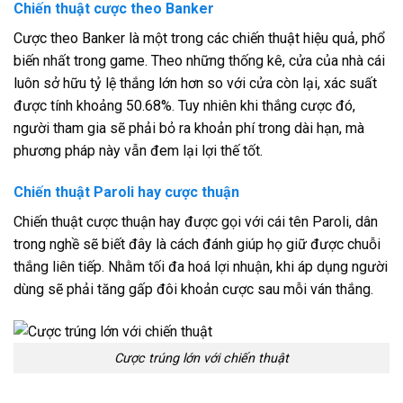
Chiến thuật cược theo Banker
Cược theo Banker là một trong các chiến thuật hiệu quả, phổ
biến nhất trong game. Theo những thống kê, cửa của nhà cái
luôn sở hữu tỷ lệ thắng lớn hơn so với cửa còn lại, xác suất
được tính khoảng 50.68%. Tuy nhiên khi thắng cược đó,
người tham gia sẽ phải bỏ ra khoản phí trong dài hạn, mà
phương pháp này vẫn đem lại lợi thế tốt.
Chiến thuật Paroli hay cược thuận
Chiến thuật cược thuận hay được gọi với cái tên Paroli, dân
trong nghề sẽ biết đây là cách đánh giúp họ giữ được chuỗi
thắng liên tiếp. Nhằm tối đa hoá lợi nhuận, khi áp dụng người
dùng sẽ phải tăng gấp đôi khoản cược sau mỗi ván thắng.
Cược trúng lớn với chiến thuật