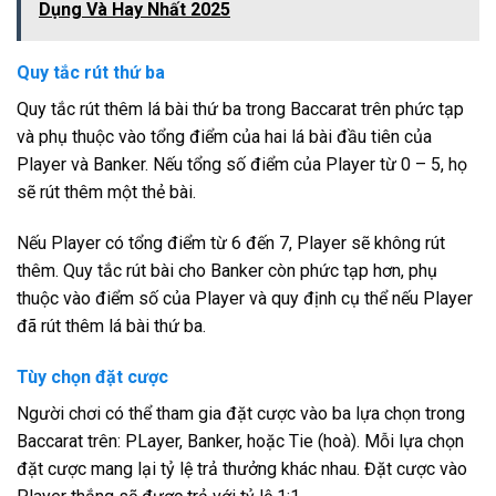
Dụng Và Hay Nhất 2025
Quy tắc rút thứ ba
Quy tắc rút thêm lá bài thứ ba trong Baccarat trên phức tạp
và phụ thuộc vào tổng điểm của hai lá bài đầu tiên của
Player và Banker. Nếu tổng số điểm của Player từ 0 – 5, họ
sẽ rút thêm một thẻ bài.
Nếu Player có tổng điểm từ 6 đến 7, Player sẽ không rút
thêm. Quy tắc rút bài cho Banker còn phức tạp hơn, phụ
thuộc vào điểm số của Player và quy định cụ thể nếu Player
đã rút thêm lá bài thứ ba.
Tùy chọn đặt cược
Người chơi có thể tham gia đặt cược vào ba lựa chọn trong
Baccarat trên: PLayer, Banker, hoặc Tie (hoà). Mỗi lựa chọn
đặt cược mang lại tỷ lệ trả thưởng khác nhau. Đặt cược vào