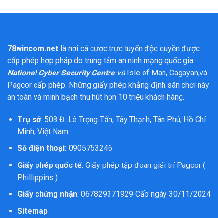
–
Hiện
Các
Đại
Dạng
Cược
Phổ
Biến
78wincom.net
là nơi cá cược trực tuyến độc quyền được
Và
cấp phép hợp pháp do trung tâm an ninh mạng quốc gia
Lợi
Ích
National Cyber Security Centre
và
Isle of Man, Cagayan,và
Pagcor
cấp phép. Những giấy phép khẳng định sân chơi này
an toàn và minh bạch thu hút hơn 10 triệu khách hàng.
Trụ sở
: 508 Đ. Lê Trọng Tấn, Tây Thạnh, Tân Phú, Hồ Chí
Minh, Việt Nam
Số điện thoại:
0905753246
Giấy phép quốc tế
: Giấy phép tập đoàn giải trí Pagcor (
Phillippins )
Giấy chứng nhận
: 067829371929 Cấp ngày 30/11/2024
Sitemap