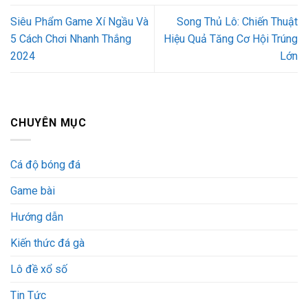
Siêu Phẩm Game Xí Ngầu Và
Song Thủ Lô: Chiến Thuật
5 Cách Chơi Nhanh Thắng
Hiệu Quả Tăng Cơ Hội Trúng
2024
Lớn
CHUYÊN MỤC
Cá độ bóng đá
Game bài
Hướng dẫn
Kiến thức đá gà
Lô đề xổ số
Tin Tức