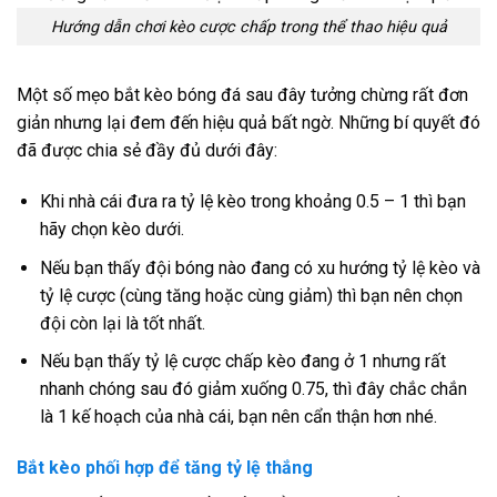
Hướng dẫn chơi kèo cược chấp trong thể thao hiệu quả
Một số mẹo bắt kèo bóng đá sau đây tưởng chừng rất đơn
giản nhưng lại đem đến hiệu quả bất ngờ. Những bí quyết đó
đã được chia sẻ đầy đủ dưới đây:
Khi nhà cái đưa ra tỷ lệ kèo trong khoảng 0.5 – 1 thì bạn
hãy chọn kèo dưới.
Nếu bạn thấy đội bóng nào đang có xu hướng tỷ lệ kèo và
tỷ lệ cược (cùng tăng hoặc cùng giảm) thì bạn nên chọn
đội còn lại là tốt nhất.
Nếu bạn thấy tỷ lệ cược chấp kèo đang ở 1 nhưng rất
nhanh chóng sau đó giảm xuống 0.75, thì đây chắc chắn
là 1 kế hoạch của nhà cái, bạn nên cẩn thận hơn nhé.
Bắt kèo phối hợp để tăng tỷ lệ thắng