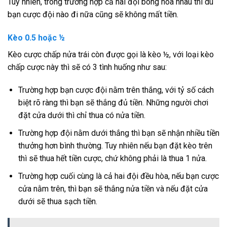
Tuy nhiên, trong trường hợp cả hai đội bóng hòa nhau thì dù
bạn cược đội nào đi nữa cũng sẽ không mất tiền.
Kèo 0.5 hoặc ½
Kèo cược chấp nửa trái còn được gọi là kèo ½, với loại kèo
chấp cược này thì sẽ có 3 tình huống như sau:
Trường hợp bạn cược đội nằm trên thắng, với tỷ số cách
biệt rõ ràng thì bạn sẽ thắng đủ tiền. Những người chơi
đặt cửa dưới thì chỉ thua có nửa tiền.
Trường hợp đội nằm dưới thắng thì bạn sẽ nhận nhiều tiền
thưởng hơn bình thường. Tuy nhiên nếu bạn đặt kèo trên
thì sẽ thua hết tiền cược, chứ không phải là thua 1 nửa.
Trường hợp cuối cùng là cả hai đội đều hòa, nếu bạn cược
cửa nằm trên, thì bạn sẽ thắng nửa tiền và nếu đặt cửa
dưới sẽ thua sạch tiền.