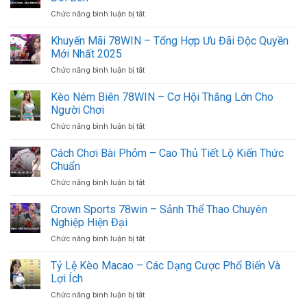
Lá
Chi
78WIN
Chức năng bình luận bị tắt
ở
–
Tiết
Steven
Siêu
Trên
Gerrard
Khuyến Mãi 78WIN – Tổng Hợp Ưu Đãi Độc Quyền
Phẩm
78WIN
Và
Cực
Mới Nhất 2025
78WIN
Đã
Chức năng bình luận bị tắt
ở
–
Dành
Khuyến
Nâng
Cho
Mãi
Kèo Ném Biên 78WIN – Cơ Hội Thắng Lớn Cho
Tầm
Tín
78WIN
Sự
Người Chơi
Đồ
–
Gắn
Game
Chức năng bình luận bị tắt
ở
Tổng
Kết
Bài
Kèo
Hợp
Đôi
Ném
Cách Chơi Bài Phỏm – Cao Thủ Tiết Lộ Kiến Thức
Ưu
Bên
Biên
Đãi
Chuẩn
78WIN
Độc
Chức năng bình luận bị tắt
ở
–
Quyền
Cách
Cơ
Mới
Chơi
Crown Sports 78win – Sảnh Thể Thao Chuyên
Hội
Nhất
Bài
Thắng
Nghiệp Hiện Đại
2025
Phỏm
Lớn
Chức năng bình luận bị tắt
ở
–
Cho
Crown
Cao
Người
Sports
Tỷ Lệ Kèo Macao – Các Dạng Cược Phổ Biến Và
Thủ
Chơi
78win
Tiết
Lợi Ích
–
Lộ
Chức năng bình luận bị tắt
ở
Sảnh
Kiến
Tỷ