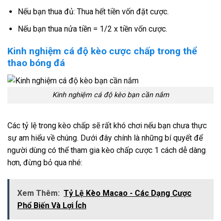
Nếu bạn thua đủ: Thua hết tiền vốn đặt cược.
Nếu bạn thua nửa tiền = 1/2 x tiền vốn cược.
Kinh nghiệm cá độ kèo cược chấp trong thể
thao bóng đá
Kinh nghiệm cá độ kèo bạn cần nắm
Các tỷ lệ trong kèo chấp sẽ rất khó chơi nếu bạn chưa thực
sự am hiểu về chúng. Dưới đây chính là những bí quyết để
người dùng có thể tham gia kèo chấp cược 1 cách dễ dàng
hơn, đừng bỏ qua nhé:
Xem Thêm:
Tỷ Lệ Kèo Macao - Các Dạng Cược
Phổ Biến Và Lợi Ích