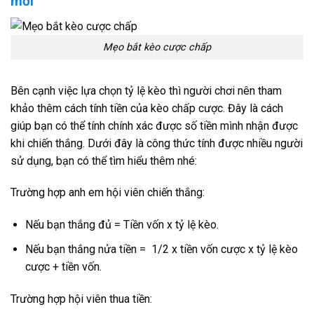
mới
Mẹo bắt kèo cược chấp
Bên cạnh việc lựa chọn tỷ lệ kèo thì người chơi nên tham
khảo thêm cách tính tiền của kèo chấp cược. Đây là cách
giúp bạn có thể tính chính xác được số tiền mình nhận được
khi chiến thắng. Dưới đây là công thức tính được nhiều người
sử dụng, bạn có thể tìm hiểu thêm nhé:
Trường hợp anh em hội viên chiến thắng:
Nếu bạn thắng đủ = Tiền vốn x tỷ lệ kèo.
Nếu bạn thắng nửa tiền = 1/2 x tiền vốn cược x tỷ lệ kèo
cược + tiền vốn.
Trường hợp hội viên thua tiền: