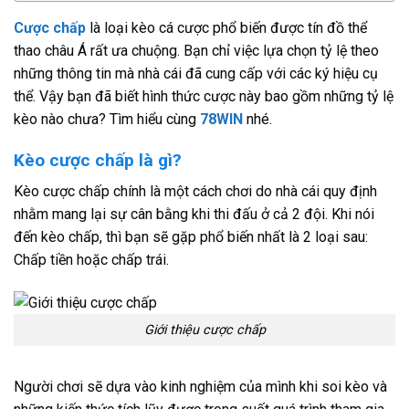
Cược chấp
là loại kèo cá cược phổ biến được tín đồ thể
thao châu Á rất ưa chuộng. Bạn chỉ việc lựa chọn tỷ lệ theo
những thông tin mà nhà cái đã cung cấp với các ký hiệu cụ
thể. Vậy bạn đã biết hình thức cược này bao gồm những tỷ lệ
kèo nào chưa? Tìm hiểu cùng
78WIN
nhé.
Kèo cược chấp là gì?
Kèo cược chấp chính là một cách chơi do nhà cái quy định
nhằm mang lại sự cân bằng khi thi đấu ở cả 2 đội. Khi nói
đến kèo chấp, thì bạn sẽ gặp phổ biến nhất là 2 loại sau:
Chấp tiền hoặc chấp trái.
Giới thiệu cược chấp
Người chơi sẽ dựa vào kinh nghiệm của mình khi soi kèo và