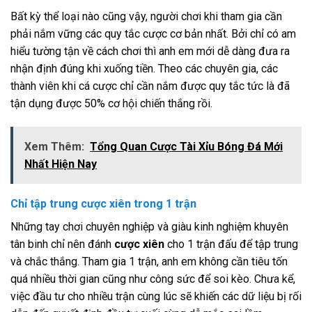
Bất kỳ thể loại nào cũng vậy, người chơi khi tham gia cần
phải nắm vững các quy tắc cược cơ bản nhất. Bởi chỉ có am
hiểu tường tận về cách chơi thì anh em mới dễ dàng đưa ra
nhận định đúng khi xuống tiền. Theo các chuyên gia, các
thành viên khi cá cược chỉ cần nắm được quy tắc tức là đã
tận dụng được 50% cơ hội chiến thắng rồi.
Xem Thêm:
Tổng Quan Cược Tài Xỉu Bóng Đá Mới
Nhất Hiện Nay
Chỉ tập trung cược xiên trong 1 trận
Những tay chơi chuyên nghiệp và giàu kinh nghiệm khuyên
tân binh chỉ nên đánh
cược xiên
cho 1 trận đấu để tập trung
và chắc thắng. Tham gia 1 trận, anh em không cần tiêu tốn
quá nhiều thời gian cũng như công sức để soi kèo. Chưa kể,
việc đầu tư cho nhiều trận cùng lúc sẽ khiến các dữ liệu bị rối