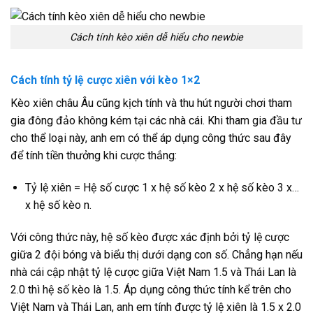
Cách tính kèo xiên dễ hiểu cho newbie
Cách tính tỷ lệ cược xiên với kèo 1×2
Kèo xiên châu Âu cũng kịch tính và thu hút người chơi tham
gia đông đảo không kém tại các nhà cái. Khi tham gia đầu tư
cho thể loại này, anh em có thể áp dụng công thức sau đây
để tính tiền thưởng khi cược thắng:
Tỷ lệ xiên = Hệ số cược 1 x hệ số kèo 2 x hệ số kèo 3 x…
x hệ số kèo n.
Với công thức này, hệ số kèo được xác định bởi tỷ lệ cược
giữa 2 đội bóng và biểu thị dưới dạng con số. Chẳng hạn nếu
nhà cái cập nhật tỷ lệ cược giữa Việt Nam 1.5 và Thái Lan là
2.0 thì hệ số kèo là 1.5. Áp dụng công thức tính kể trên cho
Việt Nam và Thái Lan, anh em tính được tỷ lệ xiên là 1.5 x 2.0