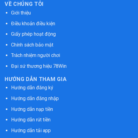
VỀ CHÚNG TÔI
Giới thiệu
Điều khoản điều kiện
Giấy phép hoạt động
Chính sách bảo mật
Trách nhiệm người chơi
Đại sứ thương hiệu 78Win
HƯỚNG DẪN THAM GIA
Hướng dẫn đăng ký
Hướng dẫn đăng nhập
Hướng dẫn nạp tiền
Hướng dẫn rút tiền
Hướng dẫn tải app