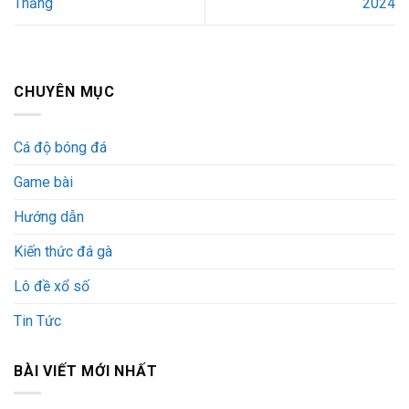
Thắng
2024
CHUYÊN MỤC
Cá độ bóng đá
Game bài
Hướng dẫn
Kiến thức đá gà
Lô đề xổ số
Tin Tức
BÀI VIẾT MỚI NHẤT