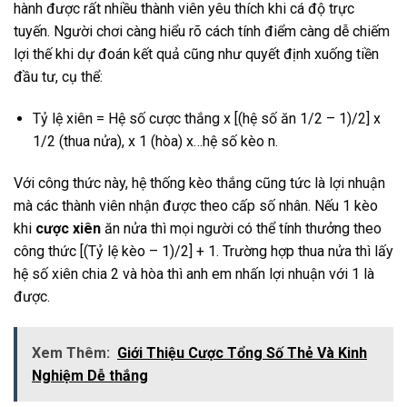
hành được rất nhiều thành viên yêu thích khi cá độ trực
tuyến. Người chơi càng hiểu rõ cách tính điểm càng dễ chiếm
lợi thế khi dự đoán kết quả cũng như quyết định xuống tiền
đầu tư, cụ thể:
Tỷ lệ xiên = Hệ số cược thắng x [(hệ số ăn 1/2 – 1)/2] x
1/2 (thua nửa), x 1 (hòa) x…hệ số kèo n.
Với công thức này, hệ thống kèo thắng cũng tức là lợi nhuận
mà các thành viên nhận được theo cấp số nhân. Nếu 1 kèo
khi
cược xiên
ăn nửa thì mọi người có thể tính thưởng theo
công thức [(Tỷ lệ kèo – 1)/2] + 1. Trường hợp thua nửa thì lấy
hệ số xiên chia 2 và hòa thì anh em nhấn lợi nhuận với 1 là
được.
Xem Thêm:
Giới Thiệu Cược Tổng Số Thẻ Và Kinh
Nghiệm Dễ thắng