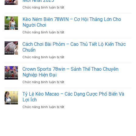
Mới Nhất 2025
78WIN
Đã
Chức năng bình luận bị tắt
ở
–
Dành
Khuyến
Nâng
Cho
Mãi
Kèo Ném Biên 78WIN – Cơ Hội Thắng Lớn Cho
Tầm
Tín
78WIN
Sự
Người Chơi
Đồ
–
Gắn
Game
Chức năng bình luận bị tắt
ở
Tổng
Kết
Bài
Kèo
Hợp
Đôi
Ném
Cách Chơi Bài Phỏm – Cao Thủ Tiết Lộ Kiến Thức
Ưu
Bên
Biên
Đãi
Chuẩn
78WIN
Độc
Chức năng bình luận bị tắt
ở
–
Quyền
Cách
Cơ
Mới
Chơi
Crown Sports 78win – Sảnh Thể Thao Chuyên
Hội
Nhất
Bài
Thắng
Nghiệp Hiện Đại
2025
Phỏm
Lớn
Chức năng bình luận bị tắt
ở
–
Cho
Crown
Cao
Người
Sports
Tỷ Lệ Kèo Macao – Các Dạng Cược Phổ Biến Và
Thủ
Chơi
78win
Tiết
Lợi Ích
–
Lộ
Chức năng bình luận bị tắt
ở
Sảnh
Kiến
Tỷ
Thể
Thức
Lệ
Thao
Chuẩn
Kèo
Chuyên
Macao
Nghiệp
–
Hiện