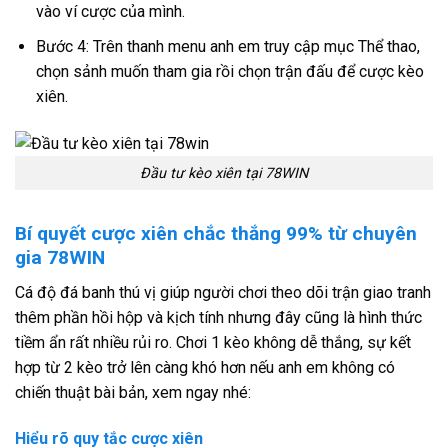
vào ví cược của mình.
Bước 4: Trên thanh menu anh em truy cập mục Thể thao,
chọn sảnh muốn tham gia rồi chọn trận đấu để cược kèo
xiên.
Đầu tư kèo xiên tại 78WIN
Bí quyết cược xiên chắc thắng 99% từ chuyên
gia 78WIN
Cá độ đá banh thú vị giúp người chơi theo dõi trận giao tranh
thêm phần hồi hộp và kịch tính nhưng đây cũng là hình thức
tiềm ẩn rất nhiều rủi ro. Chơi 1 kèo không dễ thắng, sự kết
hợp từ 2 kèo trở lên càng khó hơn nếu anh em không có
chiến thuật bài bản, xem ngay nhé:
Hiểu rõ quy tắc cược xiên