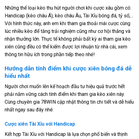
Những thể loại kèo thu hút người chơi khi cược xâu gồm có:
Handicap (kèo châu Á), kèo châu Âu, Tài Xỉu bóng đá, tỷ số,…
Với hình thức này, anh em khi tham gia thoải mái cược cùng
lúc nhiều kèo để tăng trải nghiệm cũng như cơ hội thắng và
nhận thưởng lớn. Thực tế không phải bất kỳ ai tham gia kèo
xiên cũng đều có thể kiếm được lợi nhuận từ nhà cái, xem
thông tin hữu ích trong phần tiếp theo nhé!
Hướng dẫn tính điểm khi cược xiên bóng đá dễ
hiểu nhất
Người chơi muốn lên kế hoạch đầu tư hiệu quả trước hết
phải nắm vững cách tính điểm khi tham gia kèo xiên này.
Cùng chuyên gia 78WIN cập nhật thông tin chi tiết và dễ hiểu
nhất ngay sau đây nhé:
Cược xiên Tài Xỉu với Handicap
Kết hợp Tài Xỉu với Handicap là lựa chọn phổ biến và thịnh