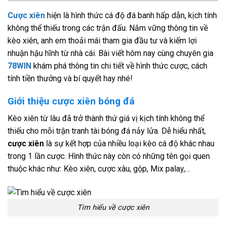
Cược xiên
hiện là hình thức cá độ đá banh hấp dẫn, kịch tính
không thể thiếu trong các trận đấu. Nắm vững thông tin về
kèo xiên, anh em thoải mái tham gia đầu tư và kiếm lợi
nhuận hậu hĩnh từ nhà cái. Bài viết hôm nay cùng chuyên gia
78WIN
khám phá thông tin chi tiết về hình thức cược, cách
tính tiền thưởng và bí quyết hay nhé!
Giới thiệu cược xiên bóng đá
Kèo xiên từ lâu đã trở thành thứ giá vị kịch tính không thể
thiếu cho mỗi trận tranh tài bóng đá nảy lửa. Dễ hiểu nhất,
cược xiên
là sự kết hợp của nhiều loại kèo cá độ khác nhau
trong 1 lần cược. Hình thức này còn có những tên gọi quen
thuộc khác như: Kèo xiên, cược xâu, gộp, Mix palay,…
Tìm hiểu về cược xiên