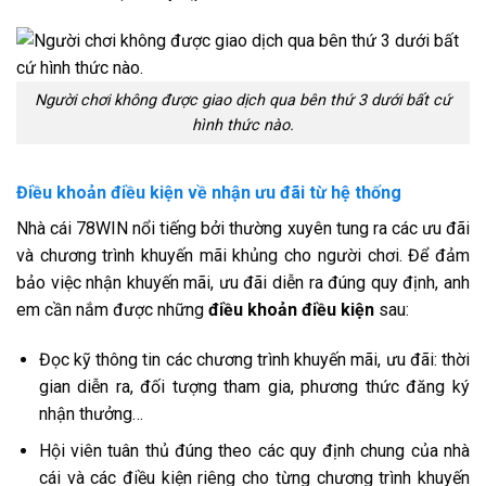
Người chơi không được giao dịch qua bên thứ 3 dưới bất cứ
hình thức nào.
Điều khoản điều kiện về nhận ưu đãi từ hệ thống
Nhà cái 78WIN nổi tiếng bởi thường xuyên tung ra các ưu đãi
và chương trình khuyến mãi khủng cho người chơi. Để đảm
bảo việc nhận khuyến mãi, ưu đãi diễn ra đúng quy định, anh
em cần nắm được những
điều khoản điều kiện
sau:
Đọc kỹ thông tin các chương trình khuyến mãi, ưu đãi: thời
gian diễn ra, đối tượng tham gia, phương thức đăng ký
nhận thưởng…
Hội viên tuân thủ đúng theo các quy định chung của nhà
cái và các điều kiện riêng cho từng chương trình khuyến