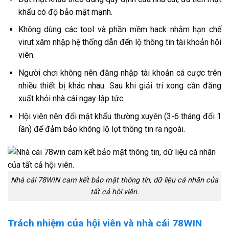
khẩu có độ bảo mật mạnh.
Không dùng các tool và phần mềm hack nhằm hạn chế
virut xâm nhập hệ thống dẫn đến lộ thông tin tài khoản hội
viên.
Người chơi không nên đăng nhập tài khoản cá cược trên
nhiều thiết bị khác nhau. Sau khi giải trí xong cần đăng
xuất khỏi nhà cái ngay lập tức.
Hội viên nên đổi mật khẩu thường xuyên (3-6 tháng đổi 1
lần) để đảm bảo không lộ lọt thông tin ra ngoài.
Nhà cái
78WIN
cam kết bảo mật thông tin, dữ liệu cá nhân của
tất cả hội viên.
Trách nhiệm của hội viên và nhà cái 78WIN