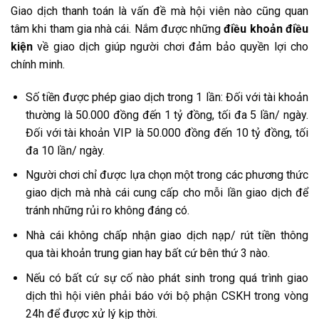
Giao dịch thanh toán là vấn đề mà hội viên nào cũng quan
tâm khi tham gia nhà cái. Nắm được những
điều khoản điều
kiện
về giao dịch giúp người chơi đảm bảo quyền lợi cho
chính minh.
Số tiền được phép giao dịch trong 1 lần: Đối với tài khoản
thường là 50.000 đồng đến 1 tỷ đồng, tối đa 5 lần/ ngày.
Đối với tài khoản VIP là 50.000 đồng đến 10 tỷ đồng, tối
đa 10 lần/ ngày.
Người chơi chỉ được lựa chọn một trong các phương thức
giao dịch mà nhà cái cung cấp cho mỗi lần giao dịch để
tránh những rủi ro không đáng có.
Nhà cái không chấp nhận giao dịch nạp/ rút tiền thông
qua tài khoản trung gian hay bất cứ bên thứ 3 nào.
Nếu có bất cứ sự cố nào phát sinh trong quá trình giao
dịch thì hội viên phải báo với bộ phận CSKH trong vòng
24h để được xử lý kịp thời.