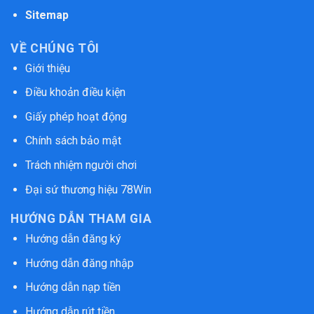
Sitemap
VỀ CHÚNG TÔI
Giới thiệu
Điều khoản điều kiện
Giấy phép hoạt động
Chính sách bảo mật
Trách nhiệm người chơi
Đại sứ thương hiệu 78Win
HƯỚNG DẪN THAM GIA
Hướng dẫn đăng ký
Hướng dẫn đăng nhập
Hướng dẫn nạp tiền
Hướng dẫn rút tiền