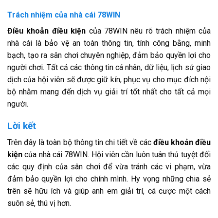
Trách nhiệm của nhà cái 78WIN
Điều khoản điều kiện
của 78WIN nêu rõ trách nhiệm của
nhà cái là bảo vệ an toàn thông tin, tính công bằng, minh
bạch, tạo ra sân chơi chuyên nghiệp, đảm bảo quyền lợi cho
người chơi. Tất cả các thông tin cá nhân, dữ liệu, lịch sử giao
dịch của hội viên sẽ được giữ kín, phục vụ cho mục đích nội
bộ nhằm mang đến dịch vụ giải trí tốt nhất cho tất cả mọi
người.
Lời kết
Trên đây là toàn bộ thông tin chi tiết về các
điều khoản điều
kiện
của nhà cái 78WIN. Hội viên cần luôn tuân thủ tuyệt đối
các quy định của sân chơi để vừa tránh các vi phạm, vừa
đảm bảo quyền lợi cho chính mình. Hy vọng những chia sẻ
trên sẽ hữu ích và giúp anh em giải trí, cá cược một cách
suôn sẻ, thú vị hơn.