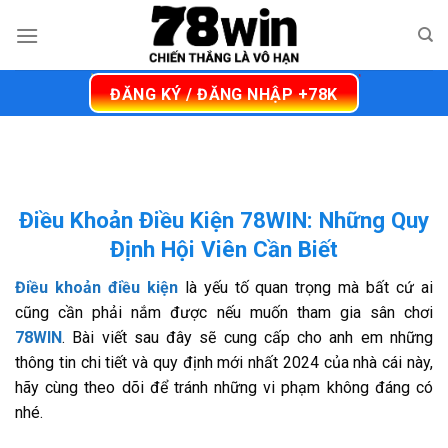
Chuyển
đến
nội
dung
ĐĂNG KÝ / ĐĂNG NHẬP +78K
Điều Khoản Điều Kiện 78WIN: Những Quy
Định Hội Viên Cần Biết
Điều khoản điều kiện
là yếu tố quan trọng mà bất cứ ai
cũng cần phải nắm được nếu muốn tham gia sân chơi
78WIN
. Bài viết sau đây sẽ cung cấp cho anh em những
thông tin chi tiết và quy định mới nhất 2024 của nhà cái này,
hãy cùng theo dõi để tránh những vi phạm không đáng có
nhé.