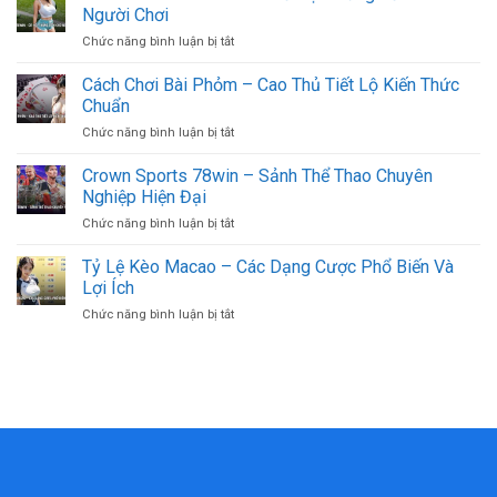
78WIN
Sự
Người Chơi
Đồ
–
Gắn
Game
Chức năng bình luận bị tắt
ở
Tổng
Kết
Bài
Kèo
Hợp
Đôi
Ném
Cách Chơi Bài Phỏm – Cao Thủ Tiết Lộ Kiến Thức
Ưu
Bên
Biên
Đãi
Chuẩn
78WIN
Độc
Chức năng bình luận bị tắt
ở
–
Quyền
Cách
Cơ
Mới
Chơi
Crown Sports 78win – Sảnh Thể Thao Chuyên
Hội
Nhất
Bài
Thắng
Nghiệp Hiện Đại
2025
Phỏm
Lớn
Chức năng bình luận bị tắt
ở
–
Cho
Crown
Cao
Người
Sports
Tỷ Lệ Kèo Macao – Các Dạng Cược Phổ Biến Và
Thủ
Chơi
78win
Tiết
Lợi Ích
–
Lộ
Chức năng bình luận bị tắt
ở
Sảnh
Kiến
Tỷ
Thể
Thức
Lệ
Thao
Chuẩn
Kèo
Chuyên
Macao
Nghiệp
–
Hiện
Các
Đại
Dạng
Cược
Phổ