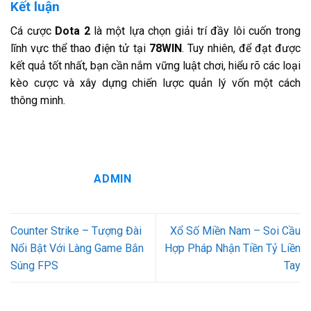
Kết luận
Cá cược
Dota 2
là một lựa chọn giải trí đầy lôi cuốn trong
lĩnh vực thể thao điện tử tại
78WIN
. Tuy nhiên, để đạt được
kết quả tốt nhất, bạn cần nắm vững luật chơi, hiểu rõ các loại
kèo cược và xây dựng chiến lược quản lý vốn một cách
thông minh.
ADMIN
Counter Strike – Tượng Đài
Xổ Số Miền Nam – Soi Cầu
Nổi Bật Với Làng Game Bắn
Hợp Pháp Nhận Tiền Tỷ Liền
Súng FPS
Tay