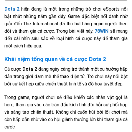
Dota 2
hiện đang là một trong những trò chơi eSports nổi
bật nhất những năm gần đây. Game đặc biệt nổi danh nhờ
giải đấu The International đã thu hút hàng ngàn người theo
dõi và tham gia cá cược. Trong bài viết này,
78WIN
sẽ mang
đến cái nhìn sâu sắc về loại hình cá cược này để tham gia
một cách hiệu quả.
Khái niệm tổng quan về cá cược Dota 2
Cá cược
Dota 2
đang ngày càng trở thành một xu hướng hấp
dẫn trong giới đam mê thể thao điện tử. Trò chơi này nổi bật
bởi sự kết hợp giữa chiến thuật tinh tế và đồ họa tuyệt đẹp.
Trong game, người chơi sẽ điều khiển các nhân vật gọi là
hero, tham gia vào các trận đấu kịch tính đòi hỏi sự phối hợp
và sáng tạo chiến thuật. Không chỉ cuốn hút bởi lối chơi mà
còn hấp dẫn nhờ vào cơ hội giành thưởng lớn khi tham gia cá
cược.