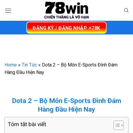
Chuyển
đến
nội
dung
ĐĂNG KÝ / ĐĂNG NHẬP +78K
Home
»
Tin Tức
»
Dota 2 – Bộ Môn E-Sports Đình Đám
Hàng Đầu Hiện Nay
Dota 2 – Bộ Môn E-Sports Đình Đám
Hàng Đầu Hiện Nay
Tóm tắt bài viết