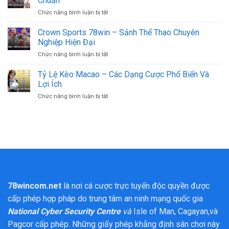
Chuẩn
78WIN
Độc
Chức năng bình luận bị tắt
ở
–
Quyền
Cách
Cơ
Mới
Chơi
Crown Sports 78win – Sảnh Thể Thao Chuyên
Hội
Nhất
Bài
Thắng
Nghiệp Hiện Đại
2025
Phỏm
Lớn
Chức năng bình luận bị tắt
ở
–
Cho
Crown
Cao
Người
Sports
Tỷ Lệ Kèo Macao – Các Dạng Cược Phổ Biến Và
Thủ
Chơi
78win
Tiết
Lợi Ích
–
Lộ
Chức năng bình luận bị tắt
ở
Sảnh
Kiến
Tỷ
Thể
Thức
Lệ
Thao
Chuẩn
Kèo
Chuyên
Macao
Nghiệp
–
Hiện
Các
Đại
Dạng
Cược
Phổ
Biến
78wincom.net
là nơi cá cược trực tuyến độc quyền được
Và
cấp phép hợp pháp do trung tâm an ninh mạng quốc gia
Lợi
Ích
National Cyber Security Centre
và
Isle of Man, Cagayan,và
Pagcor
cấp phép. Những giấy phép khẳng định sân chơi này