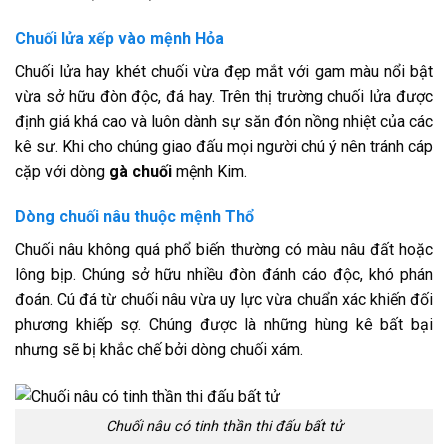
Chuối lửa xếp vào mệnh Hỏa
Chuối lửa hay khét chuối vừa đẹp mắt với gam màu nổi bật
vừa sở hữu đòn độc, đá hay. Trên thị trường chuối lửa được
định giá khá cao và luôn dành sự săn đón nồng nhiệt của các
kê sư. Khi cho chúng giao đấu mọi người chú ý nên tránh cáp
cặp với dòng
gà chuối
mệnh Kim.
Dòng chuối nâu thuộc mệnh Thổ
Chuối nâu không quá phổ biến thường có màu nâu đất hoặc
lông bịp. Chúng sở hữu nhiều đòn đánh cáo độc, khó phán
đoán. Cú đá từ chuối nâu vừa uy lực vừa chuẩn xác khiến đối
phương khiếp sợ. Chúng được là những hùng kê bất bại
nhưng sẽ bị khắc chế bởi dòng chuối xám.
Chuối nâu có tinh thần thi đấu bất tử