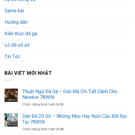
Game bài
Hướng dẫn
Kiến thức đá gà
Lô đề xổ số
Tin Tức
BÀI VIẾT MỚI NHẤT
Thuật Ngữ Đá Gà – Giải Mã Chi Tiết Dành Cho
Newbie 78WIN
Chức năng bình luận bị tắt
ở
Thuật
Ngữ
Dàn Đề 20 Số – Những Mẹo Hay Nuôi Cầu Bất Bại
Đá
Tại 78WIN
Gà
Chức năng bình luận bị tắt
ở
–
Dàn