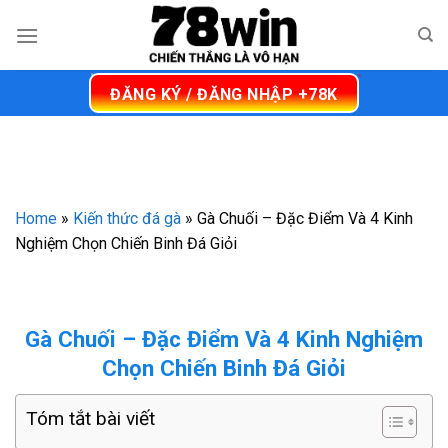
Chuyển
đến
nội
dung
ĐĂNG KÝ / ĐĂNG NHẬP +78K
Home
»
Kiến thức đá gà
»
Gà Chuối – Đặc Điểm Và 4 Kinh
Nghiệm Chọn Chiến Binh Đá Giỏi
Gà Chuối – Đặc Điểm Và 4 Kinh Nghiệm
Chọn Chiến Binh Đá Giỏi
Tóm tắt bài viết