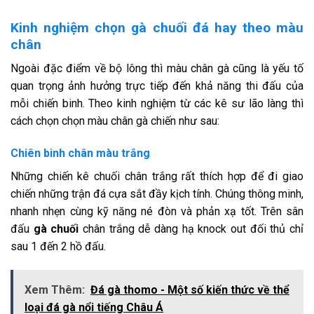
Kinh nghiệm chọn gà chuối đá hay theo màu
chân
Ngoài đặc điểm về bộ lông thì màu chân gà cũng là yếu tố
quan trọng ảnh hưởng trực tiếp đến khả năng thi đấu của
mỗi chiến binh. Theo kinh nghiệm từ các kê sư lão làng thì
cách chọn chọn màu chân gà chiến như sau:
Chiên binh chân màu trắng
Những chiến kê chuối chân trắng rất thích hợp để đi giao
chiến những trận đá cựa sắt đầy kịch tính. Chúng thông minh,
nhanh nhẹn cùng kỹ năng né đòn và phản xạ tốt. Trên sân
đấu
gà chuối
chân trắng dễ dàng hạ knock out đối thủ chỉ
sau 1 đến 2 hồ đấu.
Xem Thêm:
Đá gà thomo - Một số kiến thức về thể
loại đá gà nổi tiếng Châu Á