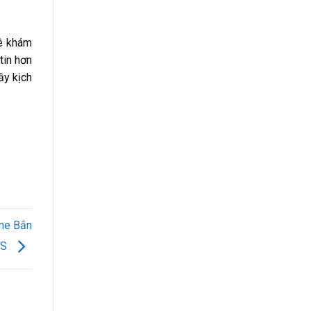
mê khám
tin hơn
ầy kịch
ame Bắn
PS