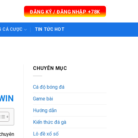
ĐĂNG KÝ / ĐĂNG NHẬP +78K
 CÁ CƯỢC
TIN TỨC HOT
CHUYÊN MỤC
Cá độ bóng đá
8WIN
Game bài
Hướng dẫn
Kiến thức đá gà
Lô đề xổ số
 chuyên