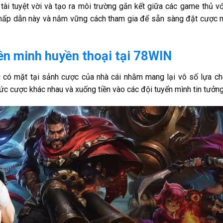
tài tuyệt vời và tạo ra môi trường gắn kết giữa các game thủ vớ
ấp dẫn này và nắm vững cách tham gia để sẵn sàng đặt cược 
ên minh huyền thoại tại 78WIN
có mặt tại sảnh cược của nhà cái nhằm mang lại vô số lựa c
ức cược khác nhau và xuống tiền vào các đội tuyển mình tin tưởng