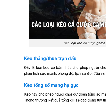
Các loại kèo cá cược game
Kèo thắng/thua trận đấu
Đây là loại kèo cơ bản nhất, cho phép người chơ
phân tích sức mạnh, phong độ, lịch sử đối đầu và t
Kèo tổng số mạng hạ gục
Kèo này cho phép người chơi dự đoán tổng số mạn
Thông thường, kết quả tổng kill sẽ dao động tùy t