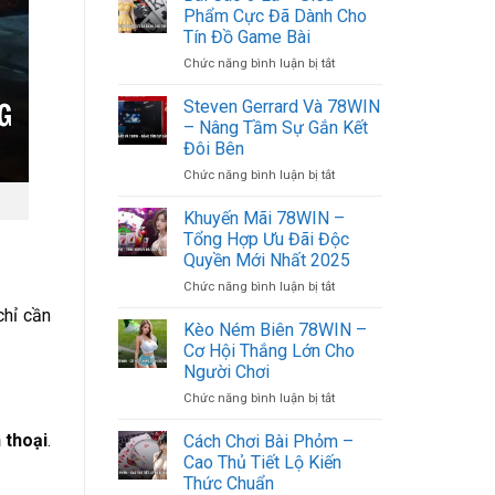
Xí
Nuôi
Phẩm Cực Đã Dành Cho
Ngầu
Cầu
Tín Đồ Game Bài
–
Bất
Chức năng bình luận bị tắt
ở
Review
Bại
Bài
Luật
Tại
Cào
Đánh
Steven Gerrard Và 78WIN
78WIN
3
Chi
– Nâng Tầm Sự Gắn Kết
Lá
Tiết
Đôi Bên
–
Trên
Chức năng bình luận bị tắt
ở
Siêu
78WIN
Steven
Phẩm
Gerrard
Cực
Khuyến Mãi 78WIN –
Và
Đã
Tổng Hợp Ưu Đãi Độc
78WIN
Dành
Quyền Mới Nhất 2025
–
Cho
Chức năng bình luận bị tắt
ở
Nâng
Tín
Khuyến
Tầm
Đồ
chỉ cần
Mãi
Sự
Kèo Ném Biên 78WIN –
Game
78WIN
Gắn
Bài
Cơ Hội Thắng Lớn Cho
–
Kết
Người Chơi
Tổng
Đôi
Chức năng bình luận bị tắt
ở
Hợp
Bên
Kèo
Ưu
Ném
 thoại
.
Đãi
Cách Chơi Bài Phỏm –
Biên
Độc
Cao Thủ Tiết Lộ Kiến
78WIN
Quyền
Thức Chuẩn
–
Mới