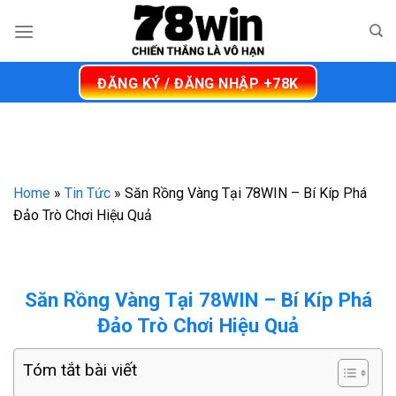
Chuyển
đến
nội
dung
ĐĂNG KÝ / ĐĂNG NHẬP +78K
Home
»
Tin Tức
»
Săn Rồng Vàng Tại 78WIN – Bí Kíp Phá
Đảo Trò Chơi Hiệu Quả
Săn Rồng Vàng Tại 78WIN – Bí Kíp Phá
Đảo Trò Chơi Hiệu Quả
Tóm tắt bài viết