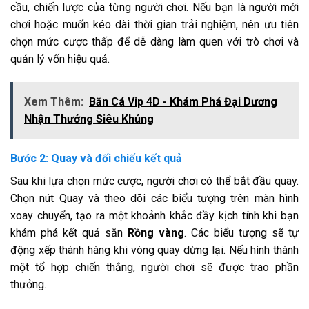
cầu, chiến lược của từng người chơi. Nếu bạn là người mới
chơi
hoặc muốn kéo dài thời gian trải nghiệm, nên ưu tiên
chọn mức cược thấp để dễ dàng làm quen với trò chơi và
quản lý vốn hiệu quả.
Xem Thêm:
Bắn Cá Vip 4D - Khám Phá Đại Dương
Nhận Thưởng Siêu Khủng
Bước 2: Quay và đối chiếu kết quả
Sau khi lựa chọn mức cược, người chơi có thể bắt đầu quay.
Chọn nút Quay và theo dõi các biểu tượng trên màn hình
xoay chuyển, tạo ra một khoảnh khắc đầy kịch tính khi bạn
khám phá kết quả săn
Rồng vàng
. Các biểu tượng sẽ tự
động xếp thành hàng khi vòng quay dừng lại. Nếu hình thành
một tổ hợp chiến thắng, người chơi sẽ được trao phần
thưởng.