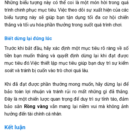
Những biểu tượng này có thể coi là một món hời trong quá
trình chinh phục mục tiêu. Việc theo dõi sự xuất hiện của các
biểu tượng này sẽ giúp bạn tận dụng tối đa cơ hội chiến
thắng và tối ưu hóa phần thưởng trong suốt quá trình chơi.
Biết dừng lại đúng lúc
Trước khi bắt đầu, hãy xác định một mục tiêu rõ ràng về số
tiền bạn muốn thắng và quyết định dừng lại khi đạt được
mục tiêu đó.Việc thiết lập mục tiêu giúp bạn duy trì sự kiểm
soát và tránh bị cuốn vào trò chơi quá lâu.
Khi đã đạt được phần thưởng mong muốn, hãy dừng lại để
bảo toàn lợi nhuận và tránh rủi ro mất những gì đã thắng.
Đây là một chiến lược quan trọng để duy trì sự tỉnh táo, đảm
bảo săn
Rồng vàng
vẫn mang lại niềm vui mà không ảnh
hưởng đến tài chính cá nhân.
Kết luận