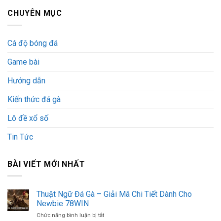
CHUYÊN MỤC
Cá độ bóng đá
Game bài
Hướng dẫn
Kiến thức đá gà
Lô đề xổ số
Tin Tức
BÀI VIẾT MỚI NHẤT
Thuật Ngữ Đá Gà – Giải Mã Chi Tiết Dành Cho
Newbie 78WIN
Chức năng bình luận bị tắt
ở