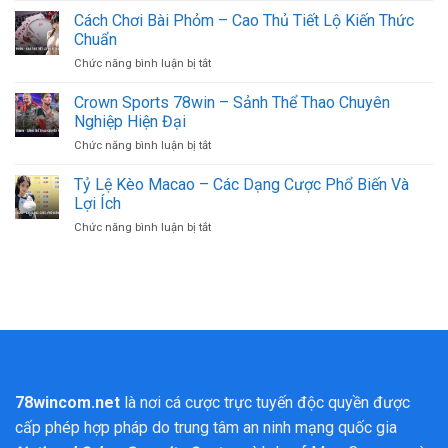
Hợp
Đôi
Ném
Cách Chơi Bài Phỏm – Cao Thủ Tiết Lộ Kiến Thức
Ưu
Bên
Biên
Đãi
Chuẩn
78WIN
Độc
Chức năng bình luận bị tắt
ở
–
Quyền
Cách
Cơ
Mới
Chơi
Crown Sports 78win – Sảnh Thể Thao Chuyên
Hội
Nhất
Bài
Thắng
Nghiệp Hiện Đại
2025
Phỏm
Lớn
Chức năng bình luận bị tắt
ở
–
Cho
Crown
Cao
Người
Sports
Tỷ Lệ Kèo Macao – Các Dạng Cược Phổ Biến Và
Thủ
Chơi
78win
Tiết
Lợi Ích
–
Lộ
Chức năng bình luận bị tắt
ở
Sảnh
Kiến
Tỷ
Thể
Thức
Lệ
Thao
Chuẩn
Kèo
Chuyên
Macao
Nghiệp
–
Hiện
Các
Đại
Dạng
Cược
Phổ
Biến
78wincom.net
là nơi cá cược trực tuyến độc quyền được
Và
cấp phép hợp pháp do trung tâm an ninh mạng quốc gia
Lợi