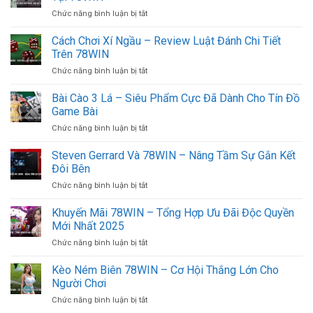
Gà
Chức năng bình luận bị tắt
ở
–
Dàn
Giải
Đề
Cách Chơi Xí Ngầu – Review Luật Đánh Chi Tiết
Mã
20
Chi
Trên 78WIN
Số
Tiết
Chức năng bình luận bị tắt
ở
–
Dành
Cách
Những
Cho
Chơi
Bài Cào 3 Lá – Siêu Phẩm Cực Đã Dành Cho Tín Đồ
Mẹo
Newbie
Xí
Hay
Game Bài
78WIN
Ngầu
Nuôi
Chức năng bình luận bị tắt
ở
–
Cầu
Bài
Review
Bất
Cào
Steven Gerrard Và 78WIN – Nâng Tầm Sự Gắn Kết
Luật
Bại
3
Đánh
Đôi Bên
Tại
Lá
Chi
78WIN
Chức năng bình luận bị tắt
ở
–
Tiết
Steven
Siêu
Trên
Gerrard
Khuyến Mãi 78WIN – Tổng Hợp Ưu Đãi Độc Quyền
Phẩm
78WIN
Và
Cực
Mới Nhất 2025
78WIN
Đã
Chức năng bình luận bị tắt
ở
–
Dành
Khuyến
Nâng
Cho
Mãi
Kèo Ném Biên 78WIN – Cơ Hội Thắng Lớn Cho
Tầm
Tín
78WIN
Sự
Người Chơi
Đồ
–
Gắn
Game
Chức năng bình luận bị tắt
ở
Tổng
Kết
Bài
Kèo