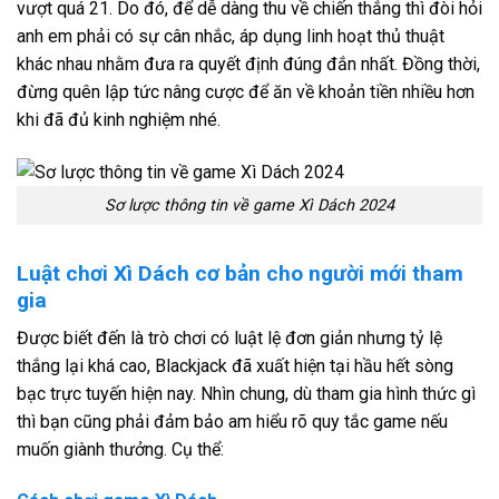
vượt quá 21. Do đó, để dễ dàng thu về chiến thắng thì đòi hỏi
anh em phải có sự cân nhắc, áp dụng linh hoạt thủ thuật
khác nhau nhằm đưa ra quyết định đúng đắn nhất. Đồng thời,
đừng quên lập tức nâng cược để ăn về khoản tiền nhiều hơn
khi đã đủ kinh nghiệm nhé.
Sơ lược thông tin về game Xì Dách 2024
Luật chơi Xì Dách cơ bản cho người mới tham
gia
Được biết đến là trò chơi có luật lệ đơn giản nhưng tỷ lệ
thắng lại khá cao, Blackjack đã xuất hiện tại hầu hết sòng
bạc trực tuyến hiện nay. Nhìn chung, dù tham gia hình thức gì
thì bạn cũng phải đảm bảo am hiểu rõ quy tắc game nếu
muốn giành thưởng. Cụ thể: