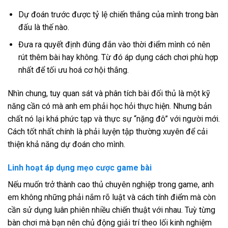
Dự đoán trước được tỷ lệ chiến thắng của mình trong bàn
đấu là thế nào.
Đưa ra quyết định đúng đắn vào thời điểm mình có nên
rút thêm bài hay không. Từ đó áp dụng cách chơi phù hợp
nhất để tối ưu hoá cơ hội thắng.
Nhìn chung, tuy quan sát và phân tích bài đối thủ là một kỹ
năng cần có mà anh em phải học hỏi thực hiện. Nhưng bản
chất nó lại khá phức tạp và thực sự “nặng đô” với người mới.
Cách tốt nhất chính là phải luyện tập thường xuyên để cải
thiện khả năng dự đoán cho mình.
Linh hoạt áp dụng mẹo cược game bài
Nếu muốn trở thành cao thủ chuyên nghiệp trong game, anh
em không những phải nắm rõ luật và cách tính điểm mà còn
cần sử dụng luân phiên nhiều chiến thuật với nhau. Tuỳ từng
bàn chơi mà bạn nên chủ động giải trí theo lối kinh nghiệm