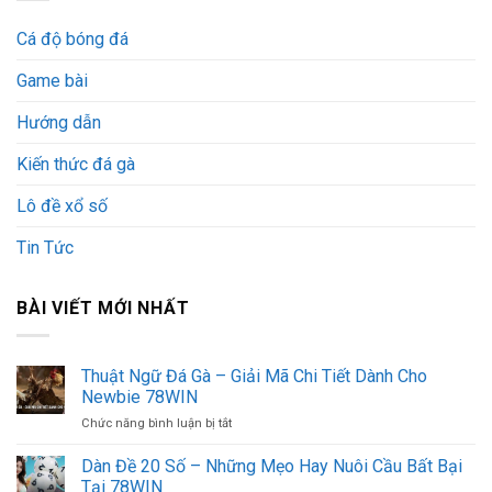
Cá độ bóng đá
Game bài
Hướng dẫn
Kiến thức đá gà
Lô đề xổ số
Tin Tức
BÀI VIẾT MỚI NHẤT
Thuật Ngữ Đá Gà – Giải Mã Chi Tiết Dành Cho
Newbie 78WIN
Chức năng bình luận bị tắt
ở
Thuật
Ngữ
Dàn Đề 20 Số – Những Mẹo Hay Nuôi Cầu Bất Bại
Đá
Tại 78WIN