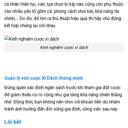
cá nhân Hiện tại, việc lựa chọn bí kíp nào cũng còn phụ thuộc
vào nhiều yếu tố gồm cả: phong cách chơi bài, khả năng tài
chính,… Do đó, để tìm ra thủ thuật hiệu quả thì hãy chủ động
kết hợp chúng lại với nhau.
Kinh nghiệm cược xì dách
Quản lý vốn cược Xì Dách thông minh
Đừng quên xác định ngân sách trước khi tham gia đặt cược
để giảm thiểu rủi ro cũng như gia tăng khả năng chiến thắng
nhé. Đồng thời, bạn không nên chơi với khoản tiền dư nhằm
tránh ảnh hưởng đến đời sống gia định, công việc sau này.
Lời kết