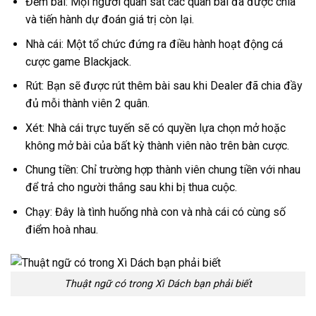
Đếm bài: Mọi người quan sát các quân bài đã được chia
và tiến hành dự đoán giá trị còn lại.
Nhà cái: Một tổ chức đứng ra điều hành hoạt động cá
cược game Blackjack.
Rút: Bạn sẽ được rút thêm bài sau khi Dealer đã chia đầy
đủ mỗi thành viên 2 quân.
Xét: Nhà cái trực tuyến sẽ có quyền lựa chọn mở hoặc
không mở bài của bất kỳ thành viên nào trên bàn cược.
Chung tiền: Chỉ trường hợp thành viên chung tiền với nhau
để trả cho người thắng sau khi bị thua cuộc.
Chạy: Đây là tình huống nhà con và nhà cái có cùng số
điểm hoà nhau.
Thuật ngữ có trong Xì Dách bạn phải biết