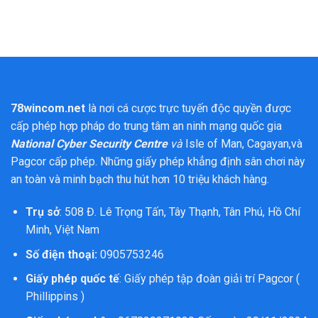
Thức
Lệ
Thao
Chuẩn
Kèo
Chuyên
Macao
Nghiệp
–
Hiện
Các
Đại
Dạng
Cược
Phổ
Biến
78wincom.net
là nơi cá cược trực tuyến độc quyền được
Và
cấp phép hợp pháp do trung tâm an ninh mạng quốc gia
Lợi
Ích
National Cyber Security Centre
và
Isle of Man, Cagayan,và
Pagcor
cấp phép. Những giấy phép khẳng định sân chơi này
an toàn và minh bạch thu hút hơn 10 triệu khách hàng.
Trụ sở
: 508 Đ. Lê Trọng Tấn, Tây Thạnh, Tân Phú, Hồ Chí
Minh, Việt Nam
Số điện thoại:
0905753246
Giấy phép quốc tế
: Giấy phép tập đoàn giải trí Pagcor (
Phillippins )