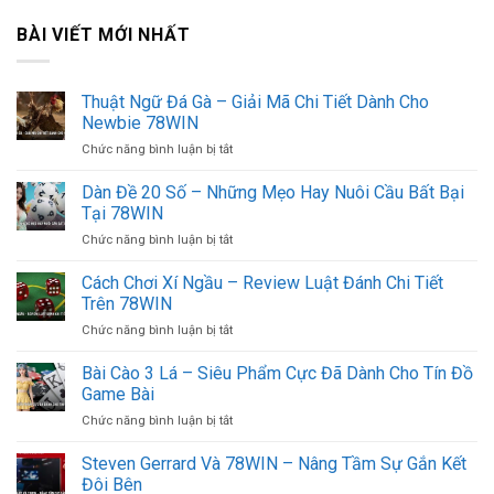
BÀI VIẾT MỚI NHẤT
Thuật Ngữ Đá Gà – Giải Mã Chi Tiết Dành Cho
Newbie 78WIN
Chức năng bình luận bị tắt
ở
Thuật
Ngữ
Dàn Đề 20 Số – Những Mẹo Hay Nuôi Cầu Bất Bại
Đá
Tại 78WIN
Gà
Chức năng bình luận bị tắt
ở
–
Dàn
Giải
Đề
Cách Chơi Xí Ngầu – Review Luật Đánh Chi Tiết
Mã
20
Chi
Trên 78WIN
Số
Tiết
Chức năng bình luận bị tắt
ở
–
Dành
Cách
Những
Cho
Chơi
Bài Cào 3 Lá – Siêu Phẩm Cực Đã Dành Cho Tín Đồ
Mẹo
Newbie
Xí
Hay
Game Bài
78WIN
Ngầu
Nuôi
Chức năng bình luận bị tắt
ở
–
Cầu
Bài
Review
Bất
Cào
Steven Gerrard Và 78WIN – Nâng Tầm Sự Gắn Kết
Luật
Bại
3
Đánh
Đôi Bên
Tại