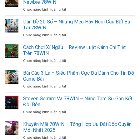
Newbie 78WIN
Chức năng bình luận bị tắt
ở
Thuật
Ngữ
Dàn Đề 20 Số – Những Mẹo Hay Nuôi Cầu Bất Bại
Đá
Tại 78WIN
Gà
Chức năng bình luận bị tắt
ở
–
Dàn
Giải
Đề
Cách Chơi Xí Ngầu – Review Luật Đánh Chi Tiết
Mã
20
Chi
Trên 78WIN
Số
Tiết
Chức năng bình luận bị tắt
ở
–
Dành
Cách
Những
Cho
Chơi
Bài Cào 3 Lá – Siêu Phẩm Cực Đã Dành Cho Tín Đồ
Mẹo
Newbie
Xí
Hay
Game Bài
78WIN
Ngầu
Nuôi
Chức năng bình luận bị tắt
ở
–
Cầu
Bài
Review
Bất
Cào
Steven Gerrard Và 78WIN – Nâng Tầm Sự Gắn Kết
Luật
Bại
3
Đánh
Đôi Bên
Tại
Lá
Chi
78WIN
Chức năng bình luận bị tắt
ở
–
Tiết
Steven
Siêu
Trên
Gerrard
Khuyến Mãi 78WIN – Tổng Hợp Ưu Đãi Độc Quyền
Phẩm
78WIN
Và
Cực
Mới Nhất 2025
78WIN
Đã
Chức năng bình luận bị tắt
ở
–
Dành