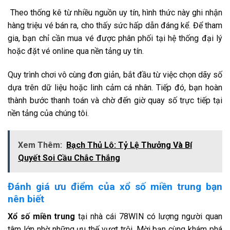
Theo thống kê từ nhiều nguồn uy tín, hình thức này ghi nhận
hàng triệu vé bán ra, cho thấy sức hấp dẫn đáng kể. Để tham
gia, bạn chỉ cần mua vé được phân phối tại hệ thống đại lý
hoặc đặt vé online qua nền tảng uy tín.
Quy trình chơi vô cùng đơn giản, bắt đầu từ việc chọn dãy số
dựa trên dữ liệu hoặc linh cảm cá nhân. Tiếp đó, bạn hoàn
thành bước thanh toán và chờ đến giờ quay số trực tiếp tại
nền tảng của chúng tôi.
Xem Thêm:
Bạch Thủ Lô: Tỷ Lệ Thưởng Và Bí
Quyết Soi Cầu Chắc Thắng
Đánh giá ưu điểm của xổ số miền trung bạn
nên biết
Xổ số miền trung
tại nhà cái 78WIN có lượng người quan
tâm lớn nhờ những ưu thế vượt trội. Mời bạn cùng khám phá