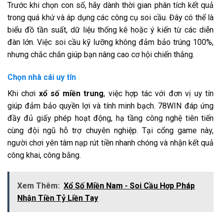
Trước khi chọn con số, hãy dành thời gian phân tích kết quả
trong quá khứ và áp dụng các công cụ soi cầu. Đây có thể là
biểu đồ tần suất, dữ liệu thống kê hoặc ý kiến từ các diễn
đàn lớn. Việc soi cầu kỹ lưỡng không đảm bảo trúng 100%,
nhưng chắc chắn giúp bạn nâng cao cơ hội chiến thắng.
Chọn nhà cái uy tín
Khi chơi
xổ số miền trung
, việc hợp tác với đơn vị uy tín
giúp đảm bảo quyền lợi và tính minh bạch. 78WIN đáp ứng
đầy đủ giấy phép hoạt động, hạ tầng công nghệ tiên tiến
cùng đội ngũ hỗ trợ chuyên nghiệp. Tại cổng game này,
người chơi yên tâm nạp rút tiền nhanh chóng và nhận kết quả
công khai, công bằng.
Xem Thêm:
Xổ Số Miền Nam - Soi Cầu Hợp Pháp
Nhận Tiền Tỷ Liền Tay