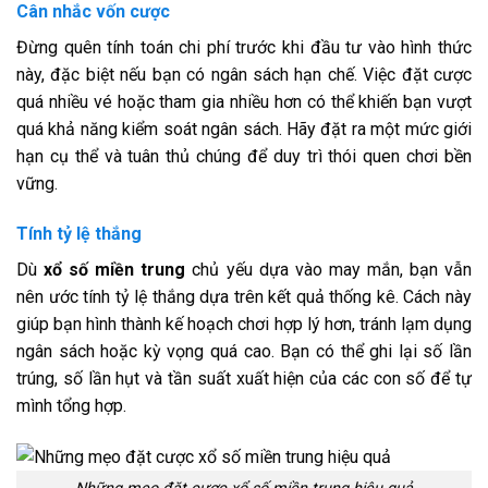
Cân nhắc vốn cược
Đừng quên tính toán chi phí trước khi đầu tư vào hình thức
này, đặc biệt nếu bạn có ngân sách hạn chế. Việc đặt cược
quá nhiều vé hoặc tham gia nhiều hơn có thể khiến bạn vượt
quá khả năng kiểm soát ngân sách. Hãy đặt ra một mức giới
hạn cụ thể và tuân thủ chúng để duy trì thói quen chơi bền
vững.
Tính tỷ lệ thắng
Dù
xổ số miền trung
chủ yếu dựa vào may mắn, bạn vẫn
nên ước tính tỷ lệ thắng dựa trên kết quả thống kê. Cách này
giúp bạn hình thành kế hoạch chơi hợp lý hơn, tránh lạm dụng
ngân sách hoặc kỳ vọng quá cao. Bạn có thể ghi lại số lần
trúng, số lần hụt và tần suất xuất hiện của các con số để tự
mình tổng hợp.