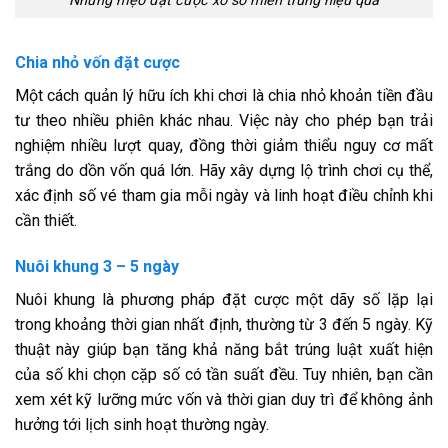
Những mẹo đặt cược xổ số miền trung hiệu quả
Chia nhỏ vốn đặt cược
Một cách quản lý hữu ích khi chơi là chia nhỏ khoản tiền đầu
tư theo nhiều phiên khác nhau. Việc này cho phép bạn trải
nghiệm nhiều lượt quay, đồng thời giảm thiểu nguy cơ mất
trắng do dồn vốn quá lớn. Hãy xây dựng lộ trình chơi cụ thể,
xác định số vé tham gia mỗi ngày và linh hoạt điều chỉnh khi
cần thiết.
Nuôi khung 3 – 5 ngày
Nuôi khung là phương pháp đặt cược một dãy số lặp lại
trong khoảng thời gian nhất định, thường từ 3 đến 5 ngày. Kỹ
thuật này giúp bạn tăng khả năng bắt trúng luật xuất hiện
của số khi chọn cặp số có tần suất đều. Tuy nhiên, bạn cần
xem xét kỹ lưỡng mức vốn và thời gian duy trì để không ảnh
hưởng tới lịch sinh hoạt thường ngày.