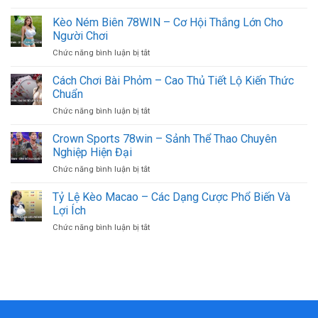
Khuyến
Nâng
Cho
Mãi
Kèo Ném Biên 78WIN – Cơ Hội Thắng Lớn Cho
Tầm
Tín
78WIN
Sự
Người Chơi
Đồ
–
Gắn
Game
Chức năng bình luận bị tắt
ở
Tổng
Kết
Bài
Kèo
Hợp
Đôi
Ném
Cách Chơi Bài Phỏm – Cao Thủ Tiết Lộ Kiến Thức
Ưu
Bên
Biên
Đãi
Chuẩn
78WIN
Độc
Chức năng bình luận bị tắt
ở
–
Quyền
Cách
Cơ
Mới
Chơi
Crown Sports 78win – Sảnh Thể Thao Chuyên
Hội
Nhất
Bài
Thắng
Nghiệp Hiện Đại
2025
Phỏm
Lớn
Chức năng bình luận bị tắt
ở
–
Cho
Crown
Cao
Người
Sports
Tỷ Lệ Kèo Macao – Các Dạng Cược Phổ Biến Và
Thủ
Chơi
78win
Tiết
Lợi Ích
–
Lộ
Chức năng bình luận bị tắt
ở
Sảnh
Kiến
Tỷ
Thể
Thức
Lệ
Thao
Chuẩn
Kèo
Chuyên
Macao
Nghiệp
–
Hiện
Các
Đại
Dạng