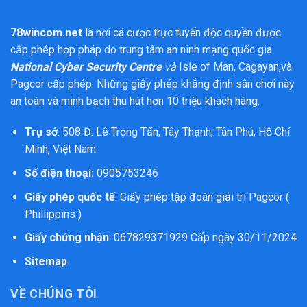
Cược
Phổ
Biến
78wincom.net
là nơi cá cược trực tuyến độc quyền được
Và
cấp phép hợp pháp do trung tâm an ninh mạng quốc gia
Lợi
Ích
National Cyber Security Centre
và
Isle of Man, Cagayan,và
Pagcor
cấp phép. Những giấy phép khẳng định sân chơi này
an toàn và minh bạch thu hút hơn 10 triệu khách hàng.
Trụ sở
: 508 Đ. Lê Trọng Tấn, Tây Thạnh, Tân Phú, Hồ Chí
Minh, Việt Nam
Số điện thoại:
0905753246
Giấy phép quốc tế
: Giấy phép tập đoàn giải trí Pagcor (
Phillippins )
Giấy chứng nhận
: 067829371929 Cấp ngày 30/11/2024
Sitemap
VỀ CHÚNG TÔI