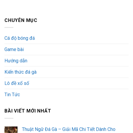
CHUYÊN MỤC
Cá độ bóng đá
Game bài
Hướng dẫn
Kiến thức đá gà
Lô đề xổ số
Tin Tức
BÀI VIẾT MỚI NHẤT
Thuật Ngữ Đá Gà – Giải Mã Chi Tiết Dành Cho