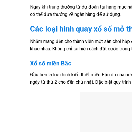
Ngay khi trúng thưởng từ dự đoán tại hạng mục này,
có thể đưa thưởng về ngân hàng để sử dụng.
Các loại hình quay xổ số mở 
Nhằm mang đến cho thành viên một sân chơi hấp dẫ
khác nhau. Không chỉ tái hiện cách đặt cược trong
Xổ số miền Bắc
Đầu tiên là loại hình kiến thiết miền Bắc do nhà 
ngày từ thứ 2 cho đến chủ nhật. Đặc biệt quy trìn