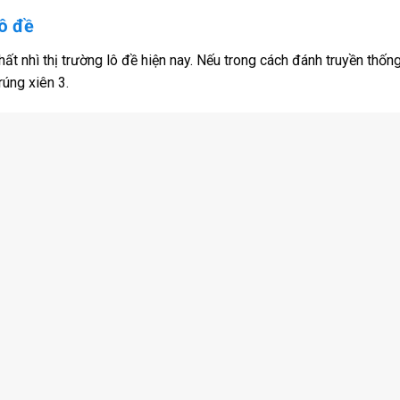
lô đề
ất nhì thị trường lô đề hiện nay. Nếu trong cách đánh truyền thống t
rúng xiên 3.