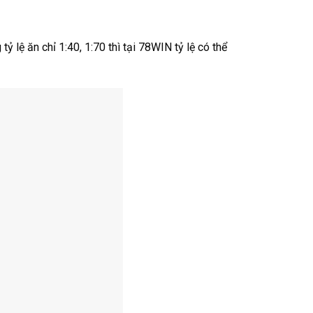
ỷ lệ ăn chỉ 1:40, 1:70 thì tại 78WIN tỷ lệ có thể