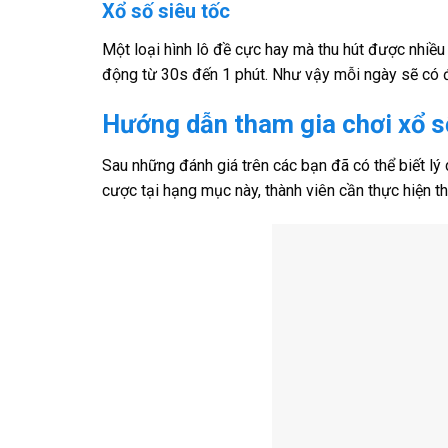
Xổ số siêu tốc
Một loại hình lô đề cực hay mà thu hút được nhiều
động từ 30s đến 1 phút. Như vậy mỗi ngày sẽ có 
Hướng dẫn tham gia chơi xổ s
Sau những đánh giá trên các bạn đã có thể biết lý
cược tại hạng mục này, thành viên cần thực hiện t