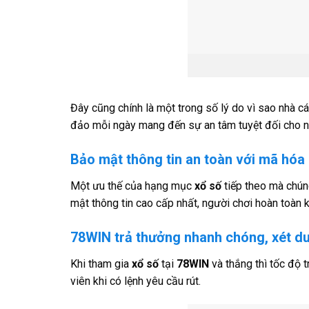
Đây cũng chính là một trong số lý do vì sao nhà cá
đảo mỗi ngày mang đến sự an tâm tuyệt đối cho nh
Bảo mật thông tin an toàn với mã hóa 
Một ưu thế của hạng mục
xổ số
tiếp theo mà chúng
mật thông tin cao cấp nhất, người chơi hoàn toàn 
78WIN trả thưởng nhanh chóng, xét du
Khi tham gia
xổ số
tại
78WIN
và thắng thì tốc độ 
viên khi có lệnh yêu cầu rút.