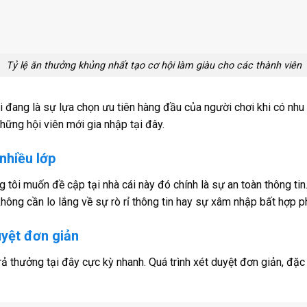
Tỷ lệ ăn thưởng khủng nhất tạo cơ hội làm giàu cho các thành viên
i đang là sự lựa chọn ưu tiên hàng đầu của người chơi khi có nhu
ững hội viên mới gia nhập tại đây.
nhiều lớp
 tôi muốn đề cập tại nhà cái này đó chính là sự an toàn thông ti
không cần lo lắng về sự rò rỉ thông tin hay sự xâm nhập bất hợp p
yệt đơn giản
trả thưởng tại đây cực kỳ nhanh. Quá trình xét duyệt đơn giản, đặ