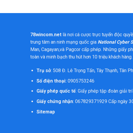
78wincom.net
là nơi cá cược trực tuyến độc qu
trung tâm an ninh mạng quốc gia
National Cyber S
Man, Cagayan,và
Pagcor
cấp phép. Những giấy ph
toàn và minh bạch thu hút hơn 10 triệu khách hàng
Trụ sở
: 508 Đ. Lê Trọng Tấn, Tây Thạnh, Tân P
Số điện thoại:
0905753246
Giấy phép quốc tế
: Giấy phép tập đoàn giải trí
Giấy chứng nhận
: 067829371929 Cấp ngày 3
Sitemap