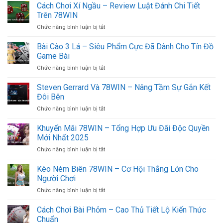
Đề
Cách Chơi Xí Ngầu – Review Luật Đánh Chi Tiết
Mã
20
Chi
Trên 78WIN
Số
Tiết
Chức năng bình luận bị tắt
ở
–
Dành
Cách
Những
Cho
Chơi
Bài Cào 3 Lá – Siêu Phẩm Cực Đã Dành Cho Tín Đồ
Mẹo
Newbie
Xí
Hay
Game Bài
78WIN
Ngầu
Nuôi
Chức năng bình luận bị tắt
ở
–
Cầu
Bài
Review
Bất
Cào
Steven Gerrard Và 78WIN – Nâng Tầm Sự Gắn Kết
Luật
Bại
3
Đánh
Đôi Bên
Tại
Lá
Chi
78WIN
Chức năng bình luận bị tắt
ở
–
Tiết
Steven
Siêu
Trên
Gerrard
Khuyến Mãi 78WIN – Tổng Hợp Ưu Đãi Độc Quyền
Phẩm
78WIN
Và
Cực
Mới Nhất 2025
78WIN
Đã
Chức năng bình luận bị tắt
ở
–
Dành
Khuyến
Nâng
Cho
Mãi
Kèo Ném Biên 78WIN – Cơ Hội Thắng Lớn Cho
Tầm
Tín
78WIN
Sự
Người Chơi
Đồ
–
Gắn
Game
Chức năng bình luận bị tắt
ở
Tổng
Kết
Bài
Kèo
Hợp
Đôi
Ném
Cách Chơi Bài Phỏm – Cao Thủ Tiết Lộ Kiến Thức
Ưu
Bên
Biên
Đãi
Chuẩn