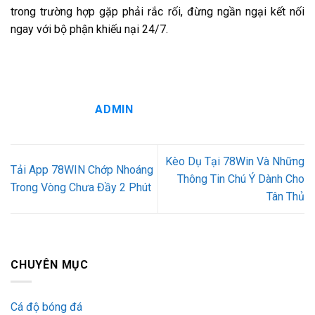
trong trường hợp gặp phải rắc rối, đừng ngần ngại kết nối
ngay với bộ phận khiếu nại 24/7.
ADMIN
Kèo Dụ Tại 78Win Và Những
Tải App 78WIN Chớp Nhoáng
Thông Tin Chú Ý Dành Cho
Trong Vòng Chưa Đầy 2 Phút
Tân Thủ
CHUYÊN MỤC
Cá độ bóng đá