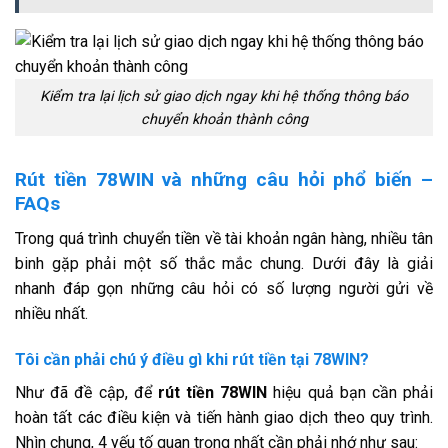
Kiểm tra lại lịch sử giao dịch ngay khi hệ thống thông báo
chuyển khoản thành công
Rút tiền 78WIN và những câu hỏi phổ biến –
FAQs
Trong quá trình chuyển tiền về tài khoản ngân hàng, nhiều tân
binh gặp phải một số thắc mắc chung. Dưới đây là giải
nhanh đáp gọn những câu hỏi có số lượng người gửi về
nhiều nhất.
Tôi cần phải chú ý điều gì khi rút tiền tại 78WIN?
Như đã đề cập, để
rút tiền 78WIN
hiệu quả bạn cần phải
hoàn tất các điều kiện và tiến hành giao dịch theo quy trình.
Nhìn chung, 4 yếu tố quan trọng nhất cần phải nhớ như sau: