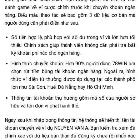
sảnh game về ví cược chính trước khi chuyển khoản ngân
hàng. Biểu mẫu thao tác sẽ bao gồm 3 dữ liệu cơ bản mà
người dùng cần phải điền như sau:
Số tiền hợp lệ, phù hợp với số dư trong ví và lớn hơn tối
thiểu. Chính sách giúp thành viên không cần phải trả bất
kỳ khoản phí nào cho ngân hàng.
Hình thức chuyển khoản: Hơn 90% người dùng 78WIN lựa
chọn rút tiền bằng tài khoản ngân hàng. Ngoài ra, hình
thức ví điện tử thường được áp dụng tại các thành phố
lớn như Sài Gòn, Huế, Đà Nẵng hay Hồ Chí Minh.
Thông tin tài khoản thụ hưởng gồm mã số của người sở
hữu và tên đơn vị phát hành thẻ.
Ngay sau khi nhập xong thông tin, hệ thống sẽ hiển thị tên tài
khoản chuyển về ví dụ NGUYEN VAN A. Bạn kiểm tra xem đã
chính xác với dữ liệu bản thân đã đăng ký chưa rồi nhấn xác