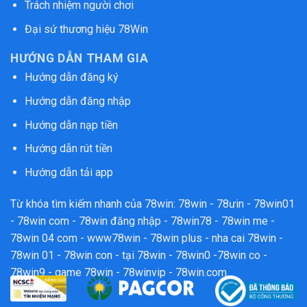
Trách nhiệm người chơi
Đại sứ thương hiệu 78Win
HƯỚNG DẪN THAM GIA
Hướng dẫn đăng ký
Hướng dẫn đăng nhập
Hướng dẫn nạp tiền
Hướng dẫn rút tiền
Hướng dẫn tải app
Từ khóa tìm kiếm nhanh của 78win: 78win - 78ưin - 78win01
- 78win com - 78win đăng nhập - 78win78 - 78win me -
78win 04 com - www78win - 78win plus - nha cai 78win -
78win 01 - 78win con - tại 78win - 78win0 -78win co -
78win9 - game 78win - 78winvip - 78win.com...