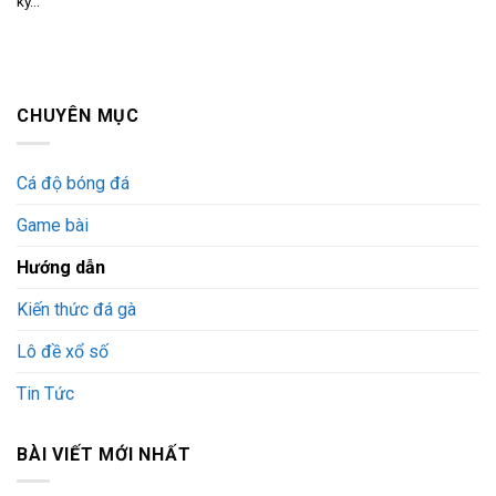
ký...
CHUYÊN MỤC
Cá độ bóng đá
Game bài
Hướng dẫn
Kiến thức đá gà
Lô đề xổ số
Tin Tức
BÀI VIẾT MỚI NHẤT