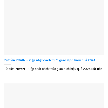
Rút tiền 78WIN – Cập nhật cách thức giao dịch hiệu quả 2024
Rút tiền 78WIN – Cập nhật cách thức giao dịch hiệu quả 2024 Rút tiền...