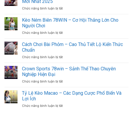
Cực
Mới Nhất 2025
78WIN
Đã
Chức năng bình luận bị tắt
ở
–
Dành
Khuyến
Nâng
Cho
Mãi
Kèo Ném Biên 78WIN – Cơ Hội Thắng Lớn Cho
Tầm
Tín
78WIN
Sự
Người Chơi
Đồ
–
Gắn
Game
Chức năng bình luận bị tắt
ở
Tổng
Kết
Bài
Kèo
Hợp
Đôi
Ném
Cách Chơi Bài Phỏm – Cao Thủ Tiết Lộ Kiến Thức
Ưu
Bên
Biên
Đãi
Chuẩn
78WIN
Độc
Chức năng bình luận bị tắt
ở
–
Quyền
Cách
Cơ
Mới
Chơi
Crown Sports 78win – Sảnh Thể Thao Chuyên
Hội
Nhất
Bài
Thắng
Nghiệp Hiện Đại
2025
Phỏm
Lớn
Chức năng bình luận bị tắt
ở
–
Cho
Crown
Cao
Người
Sports
Tỷ Lệ Kèo Macao – Các Dạng Cược Phổ Biến Và
Thủ
Chơi
78win
Tiết
Lợi Ích
–
Lộ
Chức năng bình luận bị tắt
ở
Sảnh
Kiến
Tỷ
Thể
Thức
Lệ
Thao
Chuẩn
Kèo
Chuyên
Macao
Nghiệp
–
Hiện