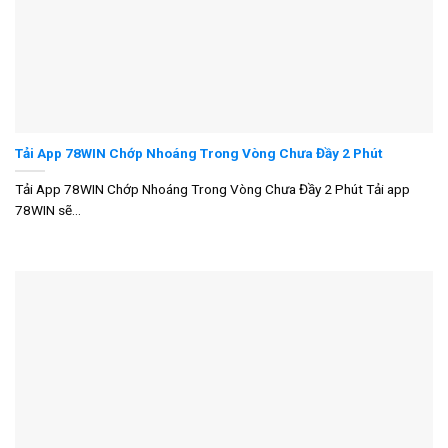
Tải App 78WIN Chớp Nhoáng Trong Vòng Chưa Đầy 2 Phút
Tải App 78WIN Chớp Nhoáng Trong Vòng Chưa Đầy 2 Phút Tải app
78WIN sẽ...