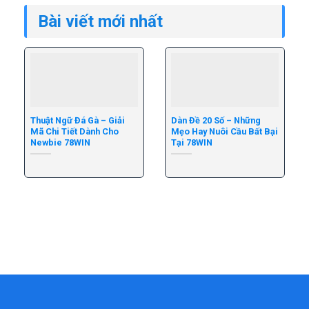
Hiện nay, sân cược hoạt động hợp pháp dưới sự
cấp phép của
PAGCOR
cùng
IOM
và
Bài viết mới nhất
GEOTRUST
. Giấy phép đảm bảo mọi sản
phẩm, giao dịch cũng như quy trình vận hành
của thương hiệu đều tuân thủ tiêu chuẩn quốc tế.
Nhờ đó, hệ thống không chỉ mang đến sự minh
bạch 100% mà còn khẳng định vị thế trong
ngành giải trí toàn cầu.
Thuật Ngữ Đá Gà – Giải
Dàn Đề 20 Số – Những
Mã Chi Tiết Dành Cho
Mẹo Hay Nuôi Cầu Bất Bại
Newbie 78WIN
Tại 78WIN
78WIN mang đến không gian giải trí cực đã