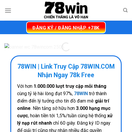
Chuyển
đến
nội
dung
ĐĂNG KÝ / ĐĂNG NHẬP +78K
78WIN
| Link Truy Cập 78WIN.COM
Nhận Ngay 78k Free
Với hơn
1.000.000 lượt truy cập mỗi tháng
cùng tỷ lệ hài lòng đạt 97%,
78WIN
trở thành
điểm đến lý tưởng cho tín đồ đam mê
giải trí
online
. Nền tảng sở hữu hơn
3.000 hạng mục
cược
, hoàn tiền tới 1,5%/tuần cùng hệ thống
xử
lý nạp rút nhanh
chỉ 60 giây. Đăng ký ID ngay
để giải trí cũng như nhận nhiều đặc quyền