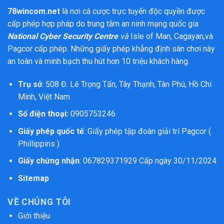
Gợi ý tầm nhìn & sứ mệnh về cổng
78wincom.net
là nơi cá cược trực tuyến độc quyền được
cược 78WIN
cấp phép hợp pháp do trung tâm an ninh mạng quốc gia
78WIN
còn định hướng phát triển lâu dài với sứ
National Cyber Security Centre
và
Isle of Man, Cagayan,và
mệnh rõ ràng và chiến lược bền vững. Mỗi giá trị
Pagcor
cấp phép. Những giấy phép khẳng định sân chơi này
mà thương hiệu xây dựng đều gắn liền với niềm
an toàn và minh bạch thu hút hơn 10 triệu khách hàng.
tin, sự minh bạch cùng trải nghiệm đẳng cấp
cho khách hàng.
Trụ sở
: 508 Đ. Lê Trọng Tấn, Tây Thạnh, Tân Phú, Hồ Chí
Minh, Việt Nam
Tầm nhìn
Số điện thoại:
0905753246
78WIN.COM
đặt mục tiêu vươn lên vị thế
Giấy phép quốc tế
: Giấy phép tập đoàn giải trí Pagcor (
thương hiệu dẫn đầu trong lĩnh vực giải trí trực
Phillippins )
tuyến tại châu Á. Nền tảng không ngừng đổi mới
công nghệ, hợp tác cùng các nhà phát hành hàng
Giấy chứng nhận
: 067829371929 Cấp ngày 30/11/2024
đầu như Evolution và PG Soft nhằm mang đến
Sitemap
trải nghiệm chân thực, công bằng cùng sự hiện
đại. Mục tiêu của chúng tôi là tạo dựng hệ sinh
VỀ CHÚNG TÔI
thái bền vững với mọi khách hàng đều cảm thấy
Giới thiệu
hứng khởi mỗi khi truy cập.