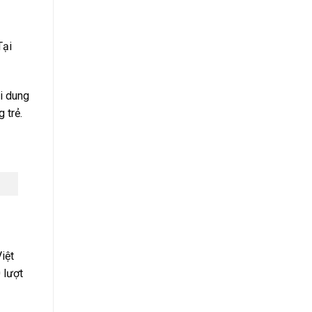
Tại
i dung
 trẻ.
iệt
 lượt