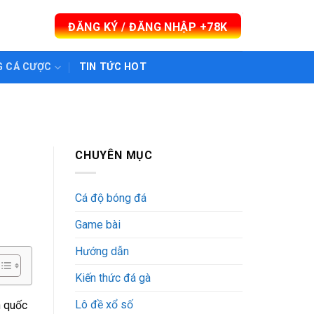
ĐĂNG KÝ / ĐĂNG NHẬP +78K
 CÁ CƯỢC
TIN TỨC HOT
CHUYÊN MỤC
Cá độ bóng đá
Game bài
Hướng dẫn
Kiến thức đá gà
Lô đề xổ số
h quốc