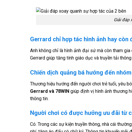
Giải đáp 
Gerrard chỉ hợp tác hình ảnh hay còn 
Anh không chỉ là hình ảnh đại sứ mà còn tham gia 
Gerrard giúp tăng tính giáo dục và truyền tải thô
Chiến dịch quảng bá hướng đến nhóm
Thương hiệu hướng đến người chơi trẻ tuổi, yêu bó
Gerrard và 78WIN
giúp định vị hình ảnh thương hi
thông tin.
Người chơi có được hưởng ưu đãi từ 
Có. Trong các sự kiện truyền thông, nhà cái thườn
phí, tặng áo đấu có chữ ký. Thông tin khuyến mãi 