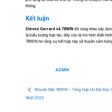
thống.
Kết luận
Steven Gerrard và 78WIN
đã cùng nhau xây dựng 
là biểu tượng hợp tác, đây còn là mô hình điển hìn
78WIN tin rằng sự kết hợp này sẽ truyền cảm hứn
ADMIN
Khuyến Mãi 78WIN – Tổng Hợp Ưu Đãi Độc 
Nhất 2025