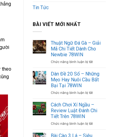
 khẳng
Tin Tức
BÀI VIẾT MỚI NHẤT
năm
Thuật Ngữ Đá Gà – Giải
người
Mã Chi Tiết Dành Cho
Newbie 78WIN
Chức năng bình luận bị tắt
ở
Thuật
y theo
Ngữ
Dàn Đề 20 Số – Những
 cũng
Đá
Mẹo Hay Nuôi Cầu Bất
Gà
Bại Tại 78WIN
–
Chức năng bình luận bị tắt
ở
Giải
Dàn
Mã
Đề
Chi
Cách Chơi Xí Ngầu –
20
Tiết
Review Luật Đánh Chi
Số
Dành
Tiết Trên 78WIN
–
Cho
Chức năng bình luận bị tắt
ở
Những
Newbie
Cách
Mẹo
78WIN
Chơi
Hay
Bài Cào 3 Lá – Siêu