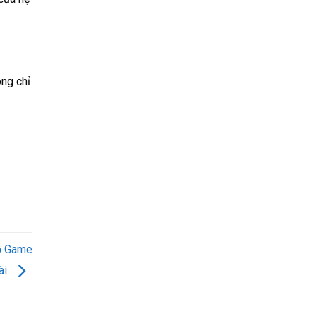
ông chỉ
ồ Game
ài