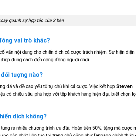
xoay quanh sự hợp tác của 2 bên
đóng vai trò khác?
cố vấn nội dung cho chiến dịch cá cược trách nhiệm. Sự hiện diện
ng điệp đúng cách đến cộng đồng người chơi.
 đối tượng nào?
ng đá và đề cao yếu tố tự chủ khi cá cược. Việc kết hợp
Steven
ệu có chiều sâu, phù hợp với tệp khách hàng hiện đại, biết chọn l
chiến dịch không?
g tung ra nhiều chương trình ưu đãi: Hoàn tiền 50%, tặng mã cược 
được cập nhật liên tục tại trang chủ cũng như fanpage chính thức