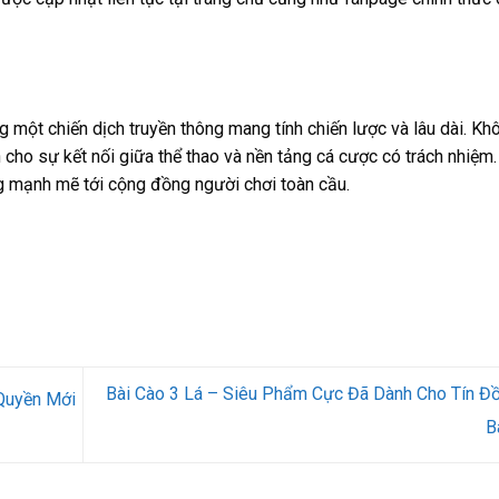
một chiến dịch truyền thông mang tính chiến lược và lâu dài. Kh
h cho sự kết nối giữa thể thao và nền tảng cá cược có trách nhiệm.
g mạnh mẽ tới cộng đồng người chơi toàn cầu.
Bài Cào 3 Lá – Siêu Phẩm Cực Đã Dành Cho Tín Đ
Quyền Mới
B