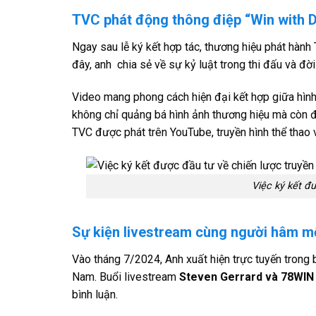
TVC phát động thông điệp “Win with D
Ngay sau lễ ký kết hợp tác, thương hiệu phát hành
đây, anh chia sẻ về sự kỷ luật trong thi đấu và đờ
Video mang phong cách hiện đại kết hợp giữa hình
không chỉ quảng bá hình ảnh thương hiệu mà còn đ
TVC được phát trên YouTube, truyền hình thể thao v
Việc ký kết đ
Sự kiện livestream cùng người hâm m
Vào tháng 7/2024, Anh xuất hiện trực tuyến trong 
Nam. Buổi livestream
Steven Gerrard và 78WI
bình luận.