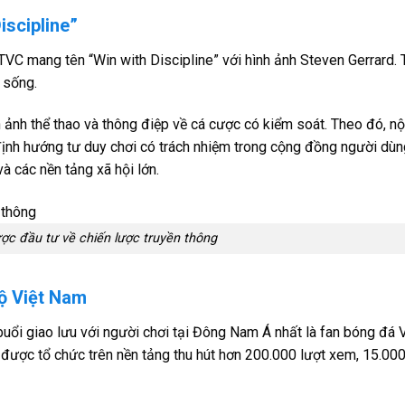
iscipline”
 TVC mang tên “Win with Discipline” với hình ảnh Steven Gerrard. 
i sống.
 ảnh thể thao và thông điệp về cá cược có kiểm soát. Theo đó, nộ
ịnh hướng tư duy chơi có trách nhiệm trong cộng đồng người dùng
à các nền tảng xã hội lớn.
ược đầu tư về chiến lược truyền thông
ộ Việt Nam
buổi giao lưu với người chơi tại Đông Nam Á nhất là fan bóng đá V
N
được tổ chức trên nền tảng thu hút hơn 200.000 lượt xem, 15.000