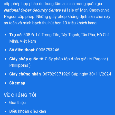
cấp phép hợp pháp do trung tâm an ninh mạng quốc gia
National Cyber Security Centre
và
Isle of Man, Cagayan,và
Pagcor
cấp phép. Những giấy phép khẳng định sân chơi này
an toàn và minh bạch thu hút hơn 10 triệu khách hàng.
Trụ sở
: 508 Đ. Lê Trọng Tấn, Tây Thạnh, Tân Phú, Hồ Chí
Minh, Việt Nam
Số điện thoại:
0905753246
Giấy phép quốc tế
: Giấy phép tập đoàn giải trí Pagcor (
Phillippins )
Giấy chứng nhận
: 067829371929 Cấp ngày 30/11/2024
Sitemap
VỀ CHÚNG TÔI
Giới thiệu
Điều khoản điều kiện