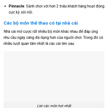
Pinnacle
: Sảnh chơi với hơn 2 triệu khách hàng hoạt động
cực kỳ sôi nổi.
Các bộ môn thể thao có tại nhà cái
Nhà cái mở cược rất nhiều bộ môn khác nhau để đáp ứng
nhu cầu ngày càng đa dạng hơn của người chơi. Trong đó có
nhiều lượt quan tâm nhất là các cái tên sau:
List các môn hot nhất