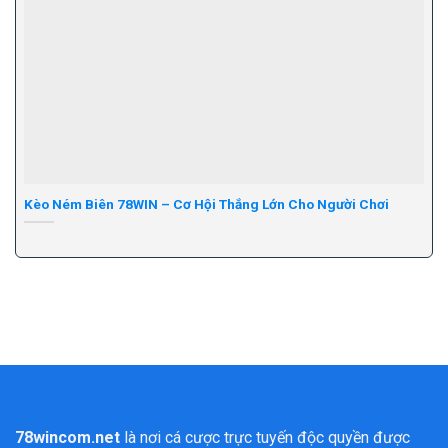
Kèo Ném Biên 78WIN – Cơ Hội Thắng Lớn Cho Người Chơi
78wincom.net
là nơi cá cược trực tuyến độc quyền được