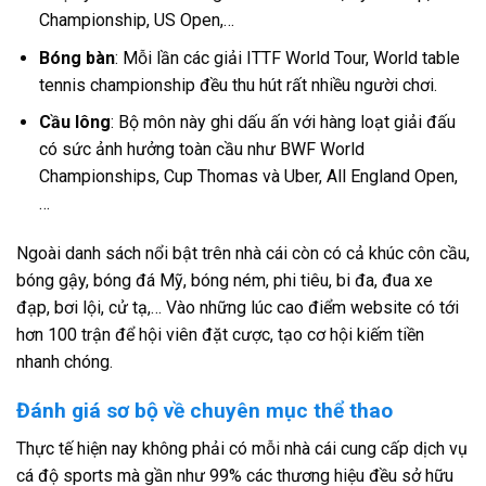
Championship, US Open,…
Bóng bàn
: Mỗi lần các giải ITTF World Tour, World table
tennis championship đều thu hút rất nhiều người chơi.
Cầu lông
: Bộ môn này ghi dấu ấn với hàng loạt giải đấu
có sức ảnh hưởng toàn cầu như BWF World
Championships, Cup Thomas và Uber, All England Open,
…
Ngoài danh sách nổi bật trên nhà cái còn có cả khúc côn cầu,
bóng gậy, bóng đá Mỹ, bóng ném, phi tiêu, bi đa, đua xe
đạp, bơi lội, cử tạ,… Vào những lúc cao điểm website có tới
hơn 100 trận để hội viên đặt cược, tạo cơ hội kiếm tiền
nhanh chóng.
Đánh giá sơ bộ về chuyên mục thể thao
Thực tế hiện nay không phải có mỗi nhà cái cung cấp dịch vụ
cá độ sports mà gần như 99% các thương hiệu đều sở hữu