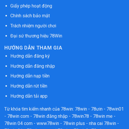
Giấy phép hoạt động
Chính sách bảo mật
Trách nhiệm người chơi
Đại sứ thương hiệu 78Win
HƯỚNG DẪN THAM GIA
Hướng dẫn đăng ký
Hướng dẫn đăng nhập
Hướng dẫn nạp tiền
Hướng dẫn rút tiền
Hướng dẫn tải app
Từ khóa tìm kiếm nhanh của 78win: 78win - 78ưin - 78win01
- 78win com - 78win đăng nhập - 78win78 - 78win me -
78win 04 com - www78win - 78win plus - nha cai 78win -