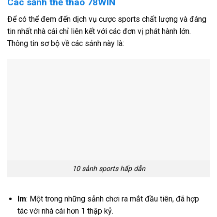
Các sảnh thể thao 78WIN
Để có thể đem đến dịch vụ cược sports chất lượng và đáng
tin nhất nhà cái chỉ liên kết với các đơn vị phát hành lớn.
Thông tin sơ bộ về các sảnh này là:
10 sảnh sports hấp dẫn
Im
: Một trong những sảnh chơi ra mắt đầu tiên, đã hợp
tác với nhà cái hơn 1 thập kỷ.