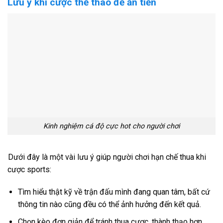
Lưu ý khi cược thể thao để ăn tiền
Kinh nghiệm cá độ cực hot cho người chơi
Dưới đây là một vài lưu ý giúp người chơi hạn chế thua khi
cược sports:
Tìm hiểu thật kỹ về trận đấu mình đang quan tâm, bất cứ
thông tin nào cũng đều có thể ảnh hưởng đến kết quả.
Chọn kèo đơn giản để tránh thua cược, thành thạo hơn