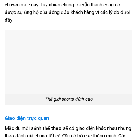
chuyên mục này. Tuy nhiên chúng tôi vẫn thành công có
được sự ủng hộ của đông đảo khách hàng vì các lý do dưới
đây:
Thế giới sports đỉnh cao
Giao diện trực quan
Mặc dù mỗi sảnh
thể thao
sẽ có giao diện khác nhau nhưng
theo đánh giá chung tất cả đều có bố cục thông minh. Các