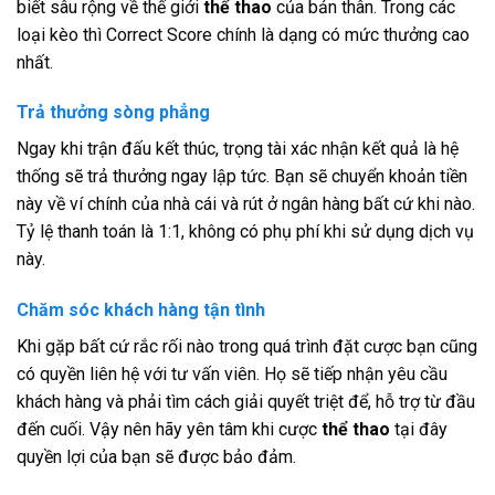
biết sâu rộng về thế giới
thể thao
của bản thân. Trong các
loại kèo thì Correct Score chính là dạng có mức thưởng cao
nhất.
Trả thưởng sòng phẳng
Ngay khi trận đấu kết thúc, trọng tài xác nhận kết quả là hệ
thống sẽ trả thưởng ngay lập tức. Bạn sẽ chuyển khoản tiền
này về ví chính của nhà cái và rút ở ngân hàng bất cứ khi nào.
Tỷ lệ thanh toán là 1:1, không có
phụ phí khi sử dụng dịch vụ
này.
Chăm sóc khách hàng tận tình
Khi gặp bất cứ rắc rối nào trong quá trình đặt cược bạn cũng
có quyền liên hệ với tư vấn viên. Họ sẽ tiếp nhận yêu cầu
khách hàng và phải tìm cách giải quyết triệt để, hỗ trợ từ đầu
đến cuối. Vậy nên hãy yên tâm khi cược
thể thao
tại đây
quyền lợi của bạn sẽ được bảo đảm.