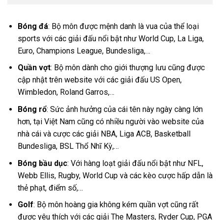
Bóng đá
: Bộ môn được mệnh danh là vua của thể loại
sports với các giải đấu nổi bật như World Cup, La Liga,
Euro, Champions League, Bundesliga,…
Quần vợt
: Bộ môn dành cho giới thượng lưu cũng được
cập nhật trên website với các giải đấu US Open,
Wimbledon, Roland Garros,…
Bóng rổ
: Sức ảnh hưởng của cái tên này ngày càng lớn
hơn, tại Việt Nam cũng có nhiều người vào website của
nhà cái và cược các giải NBA, Liga ACB, Basketball
Bundesliga, BSL Thổ Nhĩ Kỳ,…
Bóng bầu dục
: Với hàng loạt giải đấu nổi bật như NFL,
Webb Ellis, Rugby, World Cup và các kèo cược hấp dẫn là
thẻ phạt, điểm số,…
Golf
: Bộ môn hoàng gia không kém quần vợt cũng rất
được yêu thích với các giải The Masters, Ryder Cup, PGA