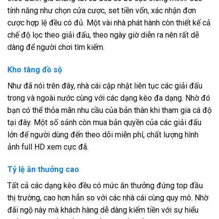
tính năng như chọn cửa cược, set tiền vốn, xác nhận đơn
cược hợp lệ đều có đủ. Một vài nhà phát hành còn thiết kế cả
chế độ lọc theo giải đấu, theo ngày giờ diễn ra nên rất dễ
dàng để người chơi tìm kiếm.
Kho tàng đồ sộ
Như đã nói trên đây, nhà cái cập nhật liên tục các giải đấu
trong và ngoài nước cùng với các dạng kèo đa dạng. Nhờ đó
bạn có thể thỏa mãn nhu cầu của bản thân khi tham gia cá độ
tại đây. Một số sảnh còn mua bản quyền của các giải đấu
lớn để người dùng đến theo dõi miễn phí, chất lượng hình
ảnh full HD xem cực đã.
Tỷ lệ ăn thưởng cao
Tất cả các dạng kèo đều có mức ăn thưởng đứng top đầu
thị trường, cao hơn hẳn so với các nhà cái cùng quy mô. Nhờ
đãi ngộ này mà khách hàng dễ dàng kiếm tiền với sự hiểu