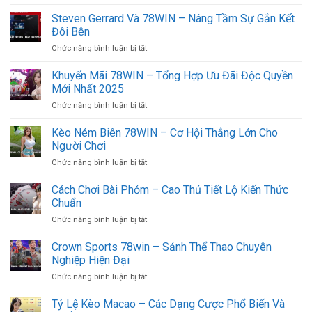
Bài
Review
Bất
Cào
Steven Gerrard Và 78WIN – Nâng Tầm Sự Gắn Kết
Luật
Bại
3
Đánh
Đôi Bên
Tại
Lá
Chi
78WIN
Chức năng bình luận bị tắt
ở
–
Tiết
Steven
Siêu
Trên
Gerrard
Khuyến Mãi 78WIN – Tổng Hợp Ưu Đãi Độc Quyền
Phẩm
78WIN
Và
Cực
Mới Nhất 2025
78WIN
Đã
Chức năng bình luận bị tắt
ở
–
Dành
Khuyến
Nâng
Cho
Mãi
Kèo Ném Biên 78WIN – Cơ Hội Thắng Lớn Cho
Tầm
Tín
78WIN
Sự
Người Chơi
Đồ
–
Gắn
Game
Chức năng bình luận bị tắt
ở
Tổng
Kết
Bài
Kèo
Hợp
Đôi
Ném
Cách Chơi Bài Phỏm – Cao Thủ Tiết Lộ Kiến Thức
Ưu
Bên
Biên
Đãi
Chuẩn
78WIN
Độc
Chức năng bình luận bị tắt
ở
–
Quyền
Cách
Cơ
Mới
Chơi
Crown Sports 78win – Sảnh Thể Thao Chuyên
Hội
Nhất
Bài
Thắng
Nghiệp Hiện Đại
2025
Phỏm
Lớn
Chức năng bình luận bị tắt
ở
–
Cho
Crown
Cao
Người
Sports
Tỷ Lệ Kèo Macao – Các Dạng Cược Phổ Biến Và
Thủ
Chơi