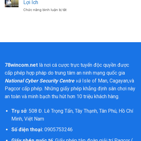
78win
Tiết
Lợi Ích
–
Lộ
Chức năng bình luận bị tắt
ở
Sảnh
Kiến
Tỷ
Thể
Thức
Lệ
Thao
Chuẩn
Kèo
Chuyên
Macao
Nghiệp
–
Hiện
Các
Đại
Dạng
Cược
Phổ
Biến
78wincom.net
là nơi cá cược trực tuyến độc quyền được
Và
cấp phép hợp pháp do trung tâm an ninh mạng quốc gia
Lợi
Ích
National Cyber Security Centre
và
Isle of Man, Cagayan,và
Pagcor
cấp phép. Những giấy phép khẳng định sân chơi này
an toàn và minh bạch thu hút hơn 10 triệu khách hàng.
Trụ sở
: 508 Đ. Lê Trọng Tấn, Tây Thạnh, Tân Phú, Hồ Chí
Minh, Việt Nam
Số điện thoại:
0905753246
Giấy phép quốc tế
: Giấy phép tập đoàn giải trí Pagcor (