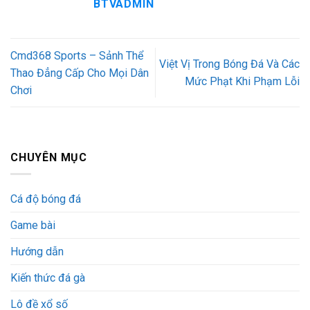
BTVADMIN
Cmd368 Sports – Sảnh Thể
Việt Vị Trong Bóng Đá Và Các
Thao Đẳng Cấp Cho Mọi Dân
Mức Phạt Khi Phạm Lỗi
Chơi
CHUYÊN MỤC
Cá độ bóng đá
Game bài
Hướng dẫn
Kiến thức đá gà
Lô đề xổ số