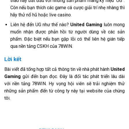
thao hãy bắt đầu với những sản phẩm mang ký hiệu “UG”.
Còn nếu bạn thích các game cá cược giải trí nhẹ nhàng thì
hãy thử nổ hũ hoặc live casino.
Liên hệ đến UG như thế nào?
United Gaming
luôn mong
muốn nhận được phản hồi từ người dùng về các sản
phẩm. Đặc biệt nếu bạn gặp lỗi có thể liên hệ gián tiếp
qua nền tảng CSKH của 78WIN.
Lời kết
Bài viết đã tổng hợp tất cả thông tin về nhà phát hành
United
Gaming
gửi đến bạn đọc. Đây là đối tác phát triển lâu dài
với nền tảng 78WIN. Hy vọng hội viên sẽ trải nghiệm thử
những sản phẩm đến từ công ty này tại website của chúng
tôi.