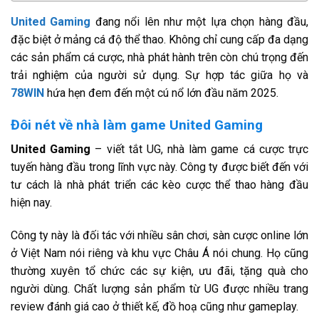
United Gaming
đang nổi lên như một lựa chọn hàng đầu,
đặc biệt ở mảng cá độ thể thao. Không chỉ cung cấp đa dạng
các sản phẩm cá cược, nhà phát hành trên còn chú trọng đến
trải nghiệm của người sử dụng. Sự hợp tác giữa họ và
78WIN
hứa hẹn đem đến một cú nổ lớn đầu năm 2025.
Đôi nét về nhà làm game United Gaming
United Gaming
– viết tắt UG, nhà làm game cá cược trực
tuyến hàng đầu trong lĩnh vực này. Công ty được biết đến với
tư cách là nhà phát triển các kèo cược thể thao hàng đầu
hiện nay.
Công ty này là đối tác với nhiều sân chơi, sàn cược online lớn
ở Việt Nam nói riêng và khu vực Châu Á nói chung. Họ cũng
thường xuyên tổ chức các sự kiện, ưu đãi, tặng quà cho
người dùng. Chất lượng sản phẩm từ UG được nhiều trang
review đánh giá cao ở thiết kế, đồ hoạ cũng như gameplay.