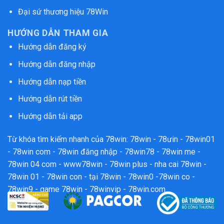
Đại sứ thương hiệu 78Win
HƯỚNG DẪN THAM GIA
Hướng dẫn đăng ký
Hướng dẫn đăng nhập
Hướng dẫn nạp tiền
Hướng dẫn rút tiền
Hướng dẫn tải app
Từ khóa tìm kiếm nhanh của 78win: 78win - 78ưin - 78win01
- 78win com - 78win đăng nhập - 78win78 - 78win me -
78win 04 com - www78win - 78win plus - nha cai 78win -
78win 01 - 78win con - tại 78win - 78win0 -78win co -
78win9 - game 78win - 78winvip - 78win.com...