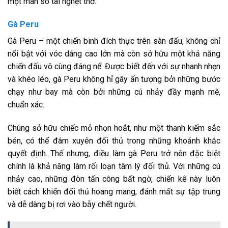
một màn so tài nghẹt thở.
Gà Peru
Gà Peru – một chiến binh đích thực trên sàn đấu, không chỉ
nổi bật với vóc dáng cao lớn mà còn sở hữu một khả năng
chiến đấu vô cùng đáng nể. Được biết đến với sự nhanh nhẹn
và khéo léo, gà Peru không hỉ gây ấn tượng bởi những bước
chạy như bay mà còn bởi những cú nhảy đầy mạnh mẽ,
chuẩn xác.
Chúng sở hữu chiếc mỏ nhọn hoắt, như một thanh kiếm sắc
bén, có thể đâm xuyên đối thủ trong những khoảnh khắc
quyết định. Thế nhưng, điều làm gà Peru trở nên đặc biệt
chính là khả năng làm rối loạn tâm lý đối thủ. Với những cú
nhảy cao, những đòn tấn công bất ngờ, chiến kê này luôn
biết cách khiến đối thủ hoang mang, đánh mất sự tập trung
và dễ dàng bị rơi vào bẫy chết người.