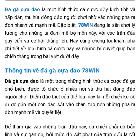
Đá gà cựa dao
là một hình thức cá cược đầy kịch tính và
hấp dẫn, thu hút đông đảo người chơi nhờ vào những pha ra
đòn nhanh và mạnh mẽ. Đặc biệt,
78WIN
đang là sân chơi lý
tưởng cho những ai đam mê bộ môn này, với các trận đấu
gay cấn và cơ hội thắng lớn. Hãy cùng chúng tôi khám phá
chi tiết về loại hình cá cược này và những bí quyết giúp bạn
chiến thắng trong bài viết dưới đây.
Thông tin về đá gà cựa dao 78WIN
Đá gà cựa dao
là một trong những hình thức cá cược đá gà
phổ biến, được tổ chức ở nhiều nơi và thu hút đông đảo
người chơi. Điểm đặc biệt của thể loại này là mỗi chiến kê sẽ
được gắn một con dao sắt vào chân, tạo nên những pha ra
đòn mạnh mẽ và quyết liệt.
Để tham gia vào những trận đấu này, gà chiến phải có bản
lĩnh và sự gan dạ, bởi mức độ sát phạt của trận đấu là rất