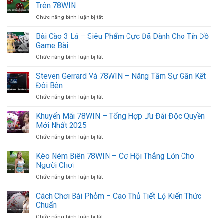
20
Chi
Trên 78WIN
Số
Tiết
Chức năng bình luận bị tắt
ở
–
Dành
Cách
Những
Cho
Chơi
Bài Cào 3 Lá – Siêu Phẩm Cực Đã Dành Cho Tín Đồ
Mẹo
Newbie
Xí
Hay
Game Bài
78WIN
Ngầu
Nuôi
Chức năng bình luận bị tắt
ở
–
Cầu
Bài
Review
Bất
Cào
Steven Gerrard Và 78WIN – Nâng Tầm Sự Gắn Kết
Luật
Bại
3
Đánh
Đôi Bên
Tại
Lá
Chi
78WIN
Chức năng bình luận bị tắt
ở
–
Tiết
Steven
Siêu
Trên
Gerrard
Khuyến Mãi 78WIN – Tổng Hợp Ưu Đãi Độc Quyền
Phẩm
78WIN
Và
Cực
Mới Nhất 2025
78WIN
Đã
Chức năng bình luận bị tắt
ở
–
Dành
Khuyến
Nâng
Cho
Mãi
Kèo Ném Biên 78WIN – Cơ Hội Thắng Lớn Cho
Tầm
Tín
78WIN
Sự
Người Chơi
Đồ
–
Gắn
Game
Chức năng bình luận bị tắt
ở
Tổng
Kết
Bài
Kèo
Hợp
Đôi
Ném
Cách Chơi Bài Phỏm – Cao Thủ Tiết Lộ Kiến Thức
Ưu
Bên
Biên
Đãi
Chuẩn
78WIN
Độc
Chức năng bình luận bị tắt
ở